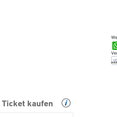
We
Ve
V
ANZ