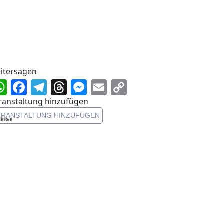
itersagen
WhatsApp
Facebook
Telegram
Threads
Messenger
Email
Copy
Link
ranstaltung hinzufügen
ERANSTALTUNG HINZUFÜGEN
EIGE