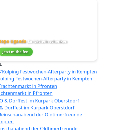
Hope Uganda
Ein Lächeln schenken
Jetzt mithelfen
u
Kolping Festwochen-Afterparty in Kempten
achtenmarkt in Pfronten
 & Dorffest im Kurpark Oberstdorf
inschauabend der Oldtimerfreunde