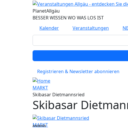
Direkt zum Inhalt
Planet
Allgäu
BESSER WISSEN WO WAS LOS IST
Kalender
Veranstaltungen
N
Registrieren & Newsletter abonnieren
MARKT
Skibasar Dietmannsried
Skibasar Dietman
MARKT
ANZEIGE