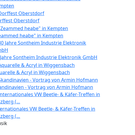
mpten
rffest Oberstdorf
eammed heabe" in Kempten
 Jahre Sontheim Industrie Elektronik GmbH
uarelle & Acryl in Wiggensbach
andinavien - Vortrag von Armin Hofmann
ternationales VW Beetle- & Käfer-Treffen in
lzberg (…
sik