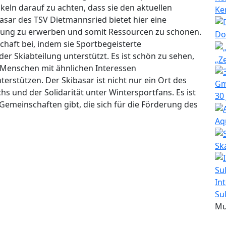
keln darauf zu achten, dass sie den aktuellen
Ke
asar des TSV Dietmannsried bietet hier eine
tung zu erwerben und somit Ressourcen zu schonen.
Do
haft bei, indem sie Sportbegeisterte
 Skiabteilung unterstützt. Es ist schön zu sehen,
„Z
ss Menschen mit ähnlichen Interessen
stützen. Der Skibasar ist nicht nur ein Ort des
s und der Solidarität unter Wintersportfans. Es ist
30
emeinschaften gibt, die sich für die Förderung des
Aq
Sk
In
Su
Mu