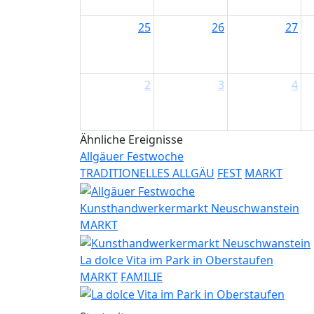
25
26
27
2
3
4
Ähnliche Ereignisse
Allgäuer Festwoche
TRADITIONELLES ALLGÄU
FEST
MARKT
Kunsthandwerkermarkt Neuschwanstein
MARKT
La dolce Vita im Park in Oberstaufen
MARKT
FAMILIE