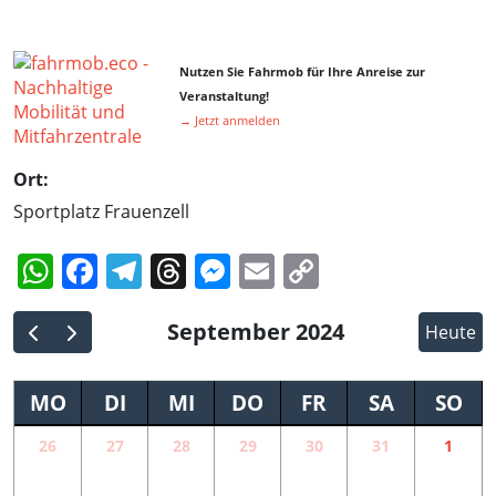
Nutzen Sie Fahrmob für Ihre Anreise zur
Veranstaltung!
→ Jetzt anmelden
Ort:
Sportplatz Frauenzell
WhatsApp
Facebook
Telegram
Threads
Messenger
Email
Copy
Link
September 2024
Heute
MO
DI
MI
DO
FR
SA
SO
26
27
28
29
30
31
1