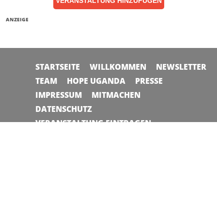
VERANSTALTUNG HINZUFÜGEN
ANZEIGE
STARTSEITE
WILLKOMMEN
NEWSLETTER
TEAM
HOPE UGANDA
PRESSE
IMPRESSUM
MITMACHEN
DATENSCHUTZ
VERANSTALTUNG EINTRAGEN
© 2026 Planet Allgäu | Made in Altusried