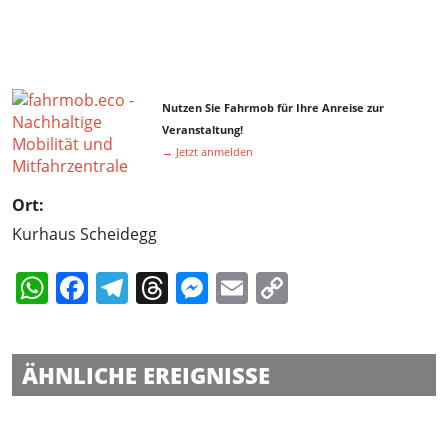
Nutzen Sie Fahrmob für Ihre Anreise zur
Veranstaltung!
→ Jetzt anmelden
Ort:
Kurhaus Scheidegg
WhatsApp
Facebook
Telegram
Threads
Messenger
Email
Copy
Link
ÄHNLICHE EREIGNISSE
Mallorca Sommer Festival in Immenstadt
Mallorca Sommer Festival in Immenstadt
Skyline Park bei Nacht in Rammingen