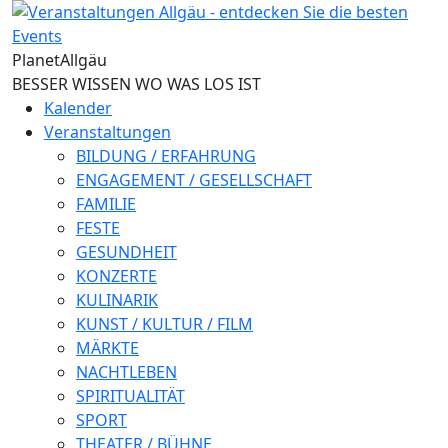
Direkt zum Inhalt
Planet
Allgäu
BESSER WISSEN WO WAS LOS IST
Kalender
Veranstaltungen
BILDUNG / ERFAHRUNG
ENGAGEMENT / GESELLSCHAFT
FAMILIE
FESTE
GESUNDHEIT
KONZERTE
KULINARIK
KUNST / KULTUR / FILM
MÄRKTE
NACHTLEBEN
SPIRITUALITÄT
SPORT
THEATER / BÜHNE