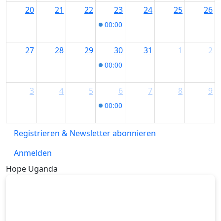
20
21
22
23
24
25
26
00:00
Stadtführung Immenstadt - 
27
28
29
30
31
1
2
00:00
Stadtführung Immenstadt - 
3
4
5
6
7
8
9
00:00
Stadtführung Immenstadt - 
Registrieren & Newsletter abonnieren
Anmelden
Hope Uganda