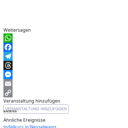
Weitersagen
WhatsApp
Facebook
Telegram
Threads
Messenger
Email
Veranstaltung hinzufügen
Copy
VERANSTALTUNG HINZUFÜGEN
Link
ANZEIGE
Ähnliche Ereignisse
Jodelkurs in Nesselwang