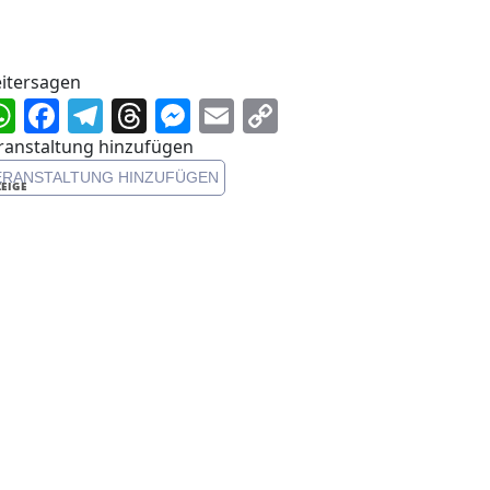
itersagen
WhatsApp
Facebook
Telegram
Threads
Messenger
Email
Copy
Link
ranstaltung hinzufügen
ERANSTALTUNG HINZUFÜGEN
EIGE