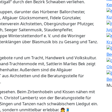
igall“ durch den Bezirk Schwaben verliehen.
Ke
ruppen, darunter das Hürbener Ballorchester,
Ku
, Allgäuer Glücksmoment, Fidele Günztaler,
htenverein Aichstetten, Obergünzburger Pfutzger,
Ju
h, Seeger Saitenmusik, Staudenpfeifer,
ppe Winterstettendorf e. V. und die Woringer
aitenklängen über Blasmusik bis zu Gesang und Tanz.
Kr
Be
ebote rund um Tracht, Handwerk und Volkskultur.
and-Trachtenmode mit, Sattlerin Marlies Bek zeigt
Ol
chenhalter. Außerdem sind die Allgäuer
 aus Aichstetten und die Beratungsstelle für
Be
.
Mu
rgesehen. Beim Zirbenhobeln und Kissen nähen mit
n. Christof Lambertz von der Beratungsstelle für
 Singen und Tanzen nach schwäbischem Liedgut ein.
, sondern unmittelbar erlebbar. 👧🧵