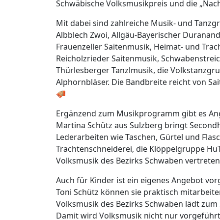
Schwäbische Volksmusikpreis und die „Nacht
Mit dabei sind zahlreiche Musik- und Tanzg
Albblech Zwoi, Allgäu-Bayerischer Duranand
Frauenzeller Saitenmusik, Heimat- und Trac
Reicholzrieder Saitenmusik, Schwabenstreic
Thürlesberger Tanzlmusik, die Volkstanzgru
Alphornbläser. Die Bandbreite reicht von S
🪗
Ergänzend zum Musikprogramm gibt es Ang
Martina Schütz aus Sulzberg bringt Secondh
Lederarbeiten wie Taschen, Gürtel und Flas
Trachtenschneiderei, die Klöppelgruppe HuT
Volksmusik des Bezirks Schwaben vertreten
Auch für Kinder ist ein eigenes Angebot vo
Toni Schütz können sie praktisch mitarbeite
Volksmusik des Bezirks Schwaben lädt zum
Damit wird Volksmusik nicht nur vorgeführt