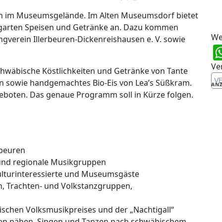
en im Museumsgelände. Im Alten Museumsdorf bietet
garten Speisen und Getränke an. Dazu kommen
We
erein Illerbeuren-Dickenreishausen e. V. sowie
Ve
chwäbische Köstlichkeiten und Getränke von Tante
V
n sowie handgemachtes Bio-Eis von Lea’s Süßkram.
ANZ
eboten. Das genaue Programm soll in Kürze folgen.
rbeuren
und regionale Musikgruppen
Kulturinteressierte und Museumsgäste
 Trachten- und Volkstanzgruppen,
schen Volksmusikpreises und der „Nachtigall“
ssen nähen, Singen und Tanzen nach schwäbischem