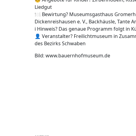
Liedgut
🍽️ Bewirtung? Museumsgasthaus Gromerho
Dickenreishausen e. V., Backhäusle, Tante A
ℹ️ Hinweis? Das genaue Programm folgt in K
👤 Veranstalter? Freilichtmuseum in Zusam
des Bezirks Schwaben
Bild: www.bauernhofmuseum.de