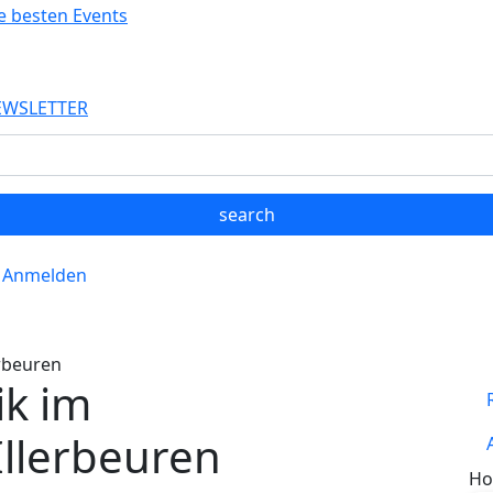
Direkt zum Inhalt
EWSLETTER
Anmelden
erbeuren
ik im
Illerbeuren
Ho