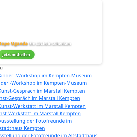
Hope Uganda
Ein Lächeln schenken
Jetzt mithelfen
u
nder -Workshop im Kempten-Museum
nst-Gespräch im Marstall Kempten
nst-Werkstatt im Marstall Kempten
sstellung der Fotofreunde im Altstadthaus