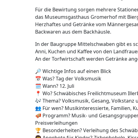
Für die Bewirtung sorgen mehrere Station
das Museumsgasthaus Gromerhof mit Bier
Herzhaftes und Getränke vom Männergesangv
Backwaren aus dem Backhäusle.
In der Baugruppe Mittelschwaben gibt es s
Anni, Kuchen und Kaffee von den Landfraue
An der Torfwirtschaft werden Getränke ang
🔎 Wichtige Infos auf einen Blick
📅 Was? Tag der Volksmusik
🗓️ Wann? 12. Juli
📍 Wo? Schwäbisches Freilichtmuseum Ille
🎶 Thema? Volksmusik, Gesang, Volkstanz 
👥 Für wen? Musikinteressierte, Familien, 
🪗 Programm? Musik- und Gesangsgruppen,
Preisverleihungen
🏆 Besonderheiten? Verleihung des Schwäbi
🧒 Angebote für Kinder? Zirbenhobeln, Ki