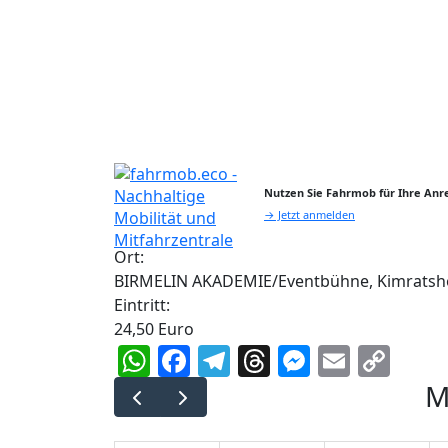
Nutzen Sie Fahrmob für Ihre Anre
→ Jetzt anmelden
Ort:
BIRMELIN AKADEMIE/Eventbühne, Kimratsh
Eintritt:
24,50 Euro
WhatsApp
Facebook
Telegram
Threads
Messeng
Email
Cop
Lin
M