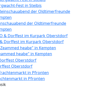
rgwacht-Fest in Steibis
inschauabend der Oldtimerfreunde
mpten
 & Dorffest im Kurpark Oberstdorf
eammed heabe" in Kempten
rffest Oberstdorf
achtenmarkt in Pfronten
sik