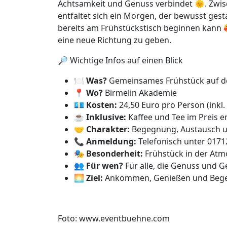
Achtsamkeit und Genuss verbindet 🌞. Zwi
entfaltet sich ein Morgen, der bewusst gest
bereits am Frühstückstisch beginnen kann
eine neue Richtung zu geben.
🔎 Wichtige Infos auf einen Blick
🍽️
Was?
Gemeinsames Frühstück auf 
📍
Wo?
Birmelin Akademie
💶
Kosten:
24,50 Euro pro Person (inkl.
☕
Inklusive:
Kaffee und Tee im Preis e
🤝
Charakter:
Begegnung, Austausch un
📞
Anmeldung:
Telefonisch unter 017
🎭
Besonderheit:
Frühstück in der At
👥
Für wen?
Für alle, die Genuss und 
🌅
Ziel:
Ankommen, Genießen und Bege
Foto: www.eventbuehne.com