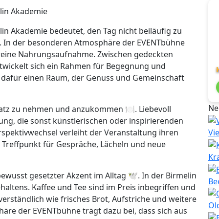
lin Akademie
in Akademie bedeutet, den Tag nicht beiläufig zu
☕. In der besonderen Atmosphäre der EVENTbühne
ls reine Nahrungsaufnahme. Zwischen gedeckten
ntwickelt sich ein Rahmen für Begegnung und
t dafür einen Raum, der Genuss und Gemeinschaft
Ne
latz zu nehmen und anzukommen 🍽️. Liebevoll
ung, die sonst künstlerischen oder inspirierenden
spektivwechsel verleiht der Veranstaltung ihren
Vi
Treffpunkt für Gespräche, Lächeln und neue
Kr
ewusst gesetzter Akzent im Alltag 🕊️. In der Birmelin
Be
ltens. Kaffee und Tee sind im Preis inbegriffen und
rständlich wie frisches Brot, Aufstriche und weitere
Ol
e der EVENTbühne trägt dazu bei, dass sich aus