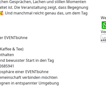
schen Gesprächen, Lachen und stillen Momenten
altet ist. Die Veranstaltung zeigt, dass Begegnung
 🥰. Und manchmal reicht genau das, um dem Tag
We
Ve
der EVENTbühne
V
ANZ
 Kaffee & Tee)
nthalten
d bewusster Start in den Tag
12685941
mosphäre einer EVENTbühne
Gemeinschaft verbinden möchten
gnen in entspannter Umgebung