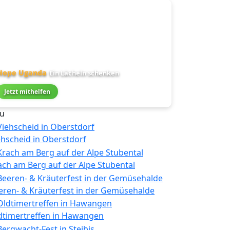
Hope Uganda
Ein Lächeln schenken
Jetzt mithelfen
u
ehscheid in Oberstdorf
ach am Berg auf der Alpe Stubental
eren- & Kräuterfest in der Gemüsehalde
dtimertreffen in Hawangen