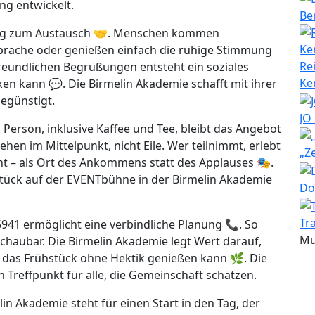
ng entwickelt.
Be
adung zum Austausch 🤝. Menschen kommen
räche oder genießen einfach die ruhige Stimmung
Re
reundlichen Begrüßungen entsteht ein soziales
Ke
en kann 💬. Die Birmelin Akademie schafft mit ihrer
egünstigt.
JO
Person, inklusive Kaffee und Tee, bleibt das Angebot
tehen im Mittelpunkt, nicht Eile. Wer teilnimmt, erlebt
„Z
 – als Ort des Ankommens statt des Applauses 🎭.
ück auf der EVENTbühne in der Birmelin Akademie
Do
Tr
941 ermöglicht eine verbindliche Planung 📞. So
Mu
chaubar. Die Birmelin Akademie legt Wert darauf,
d das Frühstück ohne Hektik genießen kann 🌿. Die
reffpunkt für alle, die Gemeinschaft schätzen.
n Akademie steht für einen Start in den Tag, der