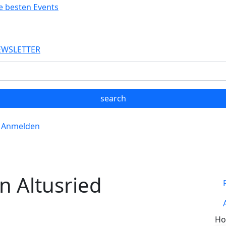
EWSLETTER
Anmelden
in Altusried
Ho