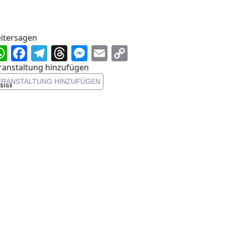
itersagen
WhatsApp
Facebook
Telegram
Threads
Messenger
Email
Copy
Link
ranstaltung hinzufügen
ERANSTALTUNG HINZUFÜGEN
EIGE