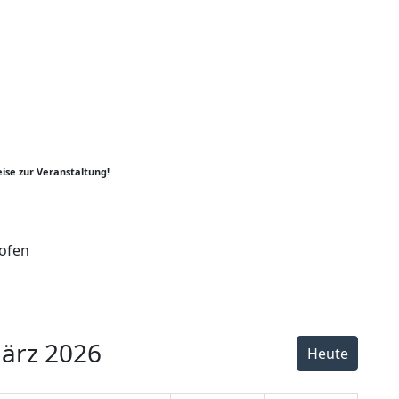
ise zur Veranstaltung!
ofen
er
y
k
ärz 2026
Heute