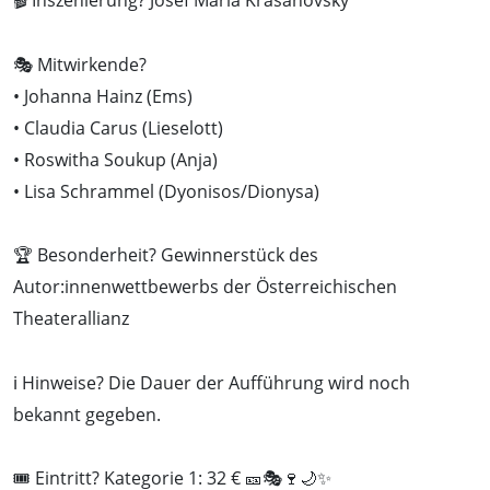
🎬 Inszenierung? Josef Maria Krasanovsky
🎭 Mitwirkende?
• Johanna Hainz (Ems)
• Claudia Carus (Lieselott)
• Roswitha Soukup (Anja)
• Lisa Schrammel (Dyonisos/Dionysa)
🏆 Besonderheit? Gewinnerstück des
Autor:innenwettbewerbs der Österreichischen
Theaterallianz
ℹ️ Hinweise? Die Dauer der Aufführung wird noch
bekannt gegeben.
🎟️ Eintritt? Kategorie 1: 32 € 🎫🎭🍷🌙✨