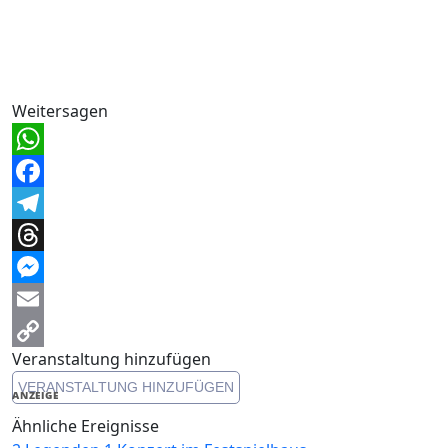
Weitersagen
WhatsApp
Facebook
Telegram
Threads
Messenger
Email
Veranstaltung hinzufügen
Copy
VERANSTALTUNG HINZUFÜGEN
Link
ANZEIGE
Ähnliche Ereignisse