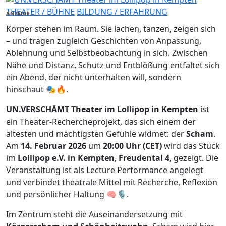
THEATER / BÜHNE
BILDUNG / ERFAHRUNG
ANZEIGE
Körper stehen im Raum. Sie lachen, tanzen, zeigen sich
– und tragen zugleich Geschichten von Anpassung,
Ablehnung und Selbstbeobachtung in sich. Zwischen
Nähe und Distanz, Schutz und Entblößung entfaltet sich
ein Abend, der nicht unterhalten will, sondern
hinschaut 🎭🔥.
UN.VERSCHÄMT Theater im Lollipop in Kempten
ist
ein Theater-Rechercheprojekt, das sich einem der
ältesten und mächtigsten Gefühle widmet: der
Scham
.
Am
14. Februar 2026
um
20:00 Uhr (CET)
wird das Stück
im
Lollipop e.V. in Kempten
,
Freudental 4
, gezeigt. Die
Veranstaltung ist als Lecture Performance angelegt
und verbindet theatrale Mittel mit Recherche, Reflexion
und persönlicher Haltung 🧠🎙️.
Im Zentrum steht die Auseinandersetzung mit