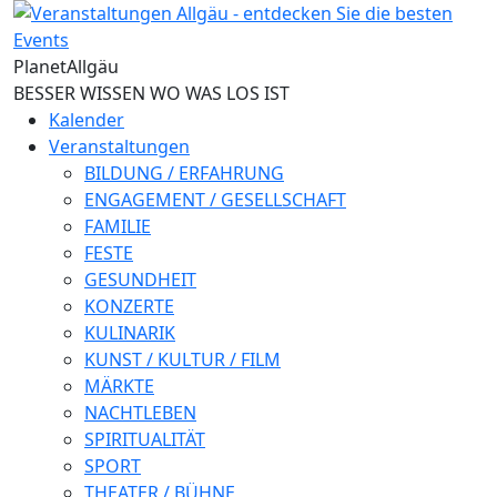
Direkt zum Inhalt
Planet
Allgäu
BESSER WISSEN WO WAS LOS IST
Kalender
Veranstaltungen
BILDUNG / ERFAHRUNG
ENGAGEMENT / GESELLSCHAFT
FAMILIE
FESTE
GESUNDHEIT
KONZERTE
KULINARIK
KUNST / KULTUR / FILM
MÄRKTE
NACHTLEBEN
SPIRITUALITÄT
SPORT
THEATER / BÜHNE