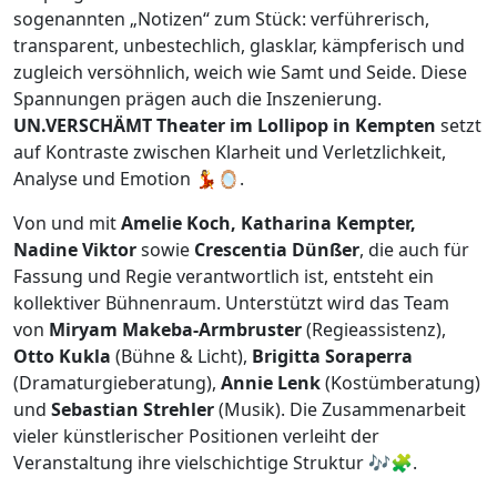
sogenannten „Notizen“ zum Stück: verführerisch,
transparent, unbestechlich, glasklar, kämpferisch und
zugleich versöhnlich, weich wie Samt und Seide. Diese
Spannungen prägen auch die Inszenierung.
UN.VERSCHÄMT Theater im Lollipop in Kempten
setzt
auf Kontraste zwischen Klarheit und Verletzlichkeit,
Analyse und Emotion 💃🪞.
Von und mit
Amelie Koch, Katharina Kempter,
Nadine Viktor
sowie
Crescentia Dünßer
, die auch für
Fassung und Regie verantwortlich ist, entsteht ein
kollektiver Bühnenraum. Unterstützt wird das Team
von
Miryam Makeba-Armbruster
(Regieassistenz),
Otto Kukla
(Bühne & Licht),
Brigitta Soraperra
(Dramaturgieberatung),
Annie Lenk
(Kostümberatung)
und
Sebastian Strehler
(Musik). Die Zusammenarbeit
vieler künstlerischer Positionen verleiht der
Veranstaltung ihre vielschichtige Struktur 🎶🧩.