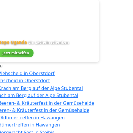
Hope Uganda
Ein Lächeln schenken
Jetzt mithelfen
u
ehscheid in Oberstdorf
ach am Berg auf der Alpe Stubental
eren- & Kräuterfest in der Gemüsehalde
dtimertreffen in Hawangen