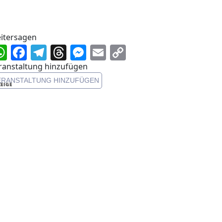
itersagen
WhatsApp
Facebook
Telegram
Threads
Messenger
Email
Copy
Link
ranstaltung hinzufügen
ERANSTALTUNG HINZUFÜGEN
EIGE