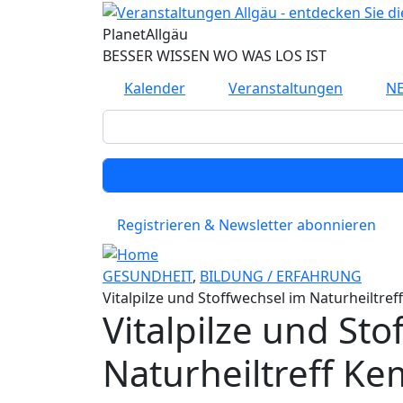
Direkt zum Inhalt
Planet
Allgäu
BESSER WISSEN WO WAS LOS IST
Kalender
Veranstaltungen
N
Registrieren & Newsletter abonnieren
GESUNDHEIT
,
BILDUNG / ERFAHRUNG
Vitalpilze und Stoffwechsel im Naturheiltre
Vitalpilze und St
Naturheiltreff K