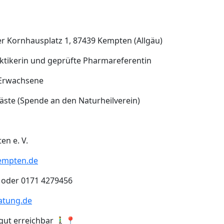
ner Kornhausplatz 1, 87439 Kempten (Allgäu)
aktikerin und geprüfte Pharmareferentin
 Erwachsene
 Gäste (Spende an den Naturheilverein)
en e. V.
empten.de
 oder 0171 4279456
ratung.de
ut erreichbar 🚶‍♂️📍