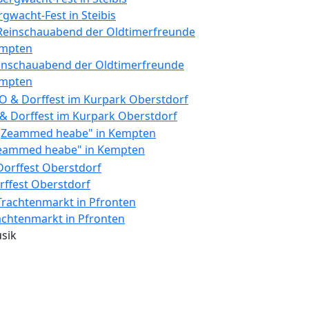
rgwacht-Fest in Steibis
inschauabend der Oldtimerfreunde
mpten
 & Dorffest im Kurpark Oberstdorf
eammed heabe" in Kempten
rffest Oberstdorf
achtenmarkt in Pfronten
sik