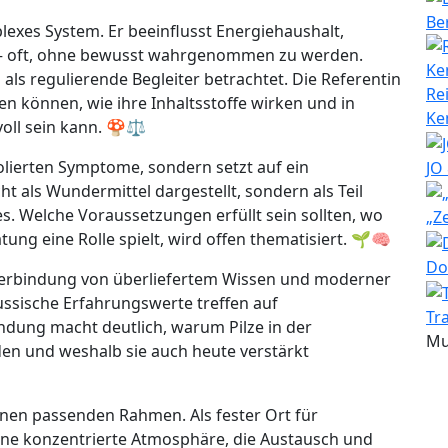
Be
lexes System. Er beeinflusst Energiehaushalt,
– oft, ohne bewusst wahrgenommen zu werden.
ls regulierende Begleiter betrachtet. Die Referentin
Re
len können, wie ihre Inhaltsstoffe wirken und in
Ke
ll sein kann. 🍄⚖️
olierten Symptome, sondern setzt auf ein
JO
ht als Wundermittel dargestellt, sondern als Teil
s. Welche Voraussetzungen erfüllt sein sollten, wo
„Z
ung eine Rolle spielt, wird offen thematisiert. 🌱🧠
Do
Verbindung von überliefertem Wissen und moderner
ussische Erfahrungswerte treffen auf
Tr
dung macht deutlich, warum Pilze in der
Mu
en und weshalb sie auch heute verstärkt
inen passenden Rahmen. Als fester Ort für
ine konzentrierte Atmosphäre, die Austausch und