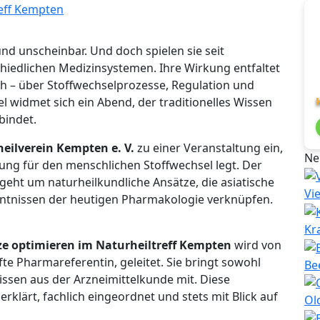
nd unscheinbar. Und doch spielen sie seit
chiedlichen Medizinsystemen. Ihre Wirkung entfaltet
ich – über Stoffwechselprozesse, Regulation und
widmet sich ein Abend, der traditionelles Wissen
bindet.
eilverein Kempten e. V.
zu einer Veranstaltung ein,
Ne
tung für den menschlichen Stoffwechsel legt. Der
geht um naturheilkundliche Ansätze, die asiatische
Vi
ntnissen der heutigen Pharmakologie verknüpfen.
Kr
lze optimieren im Naturheiltreff Kempten
wird von
fte Pharmareferentin, geleitet. Sie bringt sowohl
Be
issen aus der Arzneimittelkunde mit. Diese
rklärt, fachlich eingeordnet und stets mit Blick auf
Ol