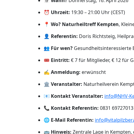
📅
Wann?
Donnerstag, 16. April 2026
⏰
Uhrzeit:
19:30 – 21:00 Uhr (CEST)
📍
Wo?
Naturheiltreff Kempten
, Klei
👤
Referentin:
Doris Richtsteig, Heilpr
👥
Für wen?
Gesundheitsinteressierte
🎟️
Eintritt:
€ 7 für Mitglieder, € 12 für
✍️
Anmeldung:
erwünscht
🏛️
Veranstalter:
Naturheilverein Kempt
📧
Kontakt Veranstalter:
info@NHV-K
📞
Kontakt Referentin:
0831 69727013
🌐
E-Mail Referentin:
info@vitalpilzbe
🚌
Hinweis:
Zentrale Lage in Kempten, g