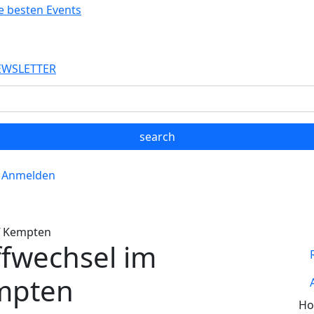
EWSLETTER
Anmelden
ff Kempten
offwechsel im
empten
Ho