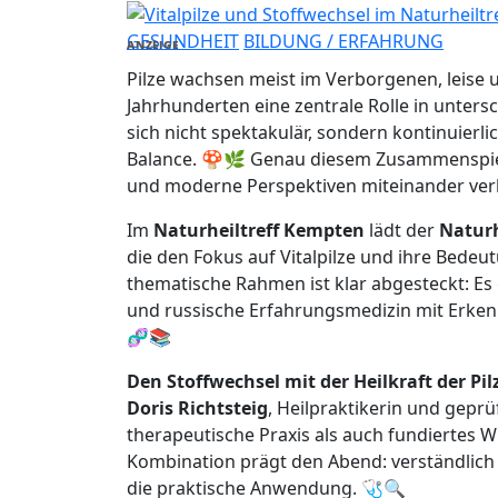
GESUNDHEIT
BILDUNG / ERFAHRUNG
ANZEIGE
Pilze wachsen meist im Verborgenen, leise u
Jahrhunderten eine zentrale Rolle in unters
sich nicht spektakulär, sondern kontinuierl
Balance. 🍄🌿 Genau diesem Zusammenspiel 
und moderne Perspektiven miteinander ver
Im
Naturheiltreff Kempten
lädt der
Naturh
die den Fokus auf Vitalpilze und ihre Bedeu
thematische Rahmen ist klar abgesteckt: Es 
und russische Erfahrungsmedizin mit Erken
🧬📚
Den Stoffwechsel mit der Heilkraft der Pi
Doris Richtsteig
, Heilpraktikerin und geprü
therapeutische Praxis als auch fundiertes W
Kombination prägt den Abend: verständlich e
die praktische Anwendung. 🩺🔍