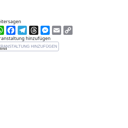
itersagen
WhatsApp
Facebook
Telegram
Threads
Messenger
Email
Copy
Link
ranstaltung hinzufügen
ERANSTALTUNG HINZUFÜGEN
EIGE