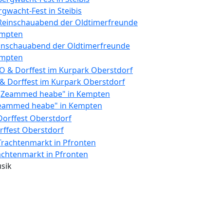
rgwacht-Fest in Steibis
inschauabend der Oldtimerfreunde
mpten
 & Dorffest im Kurpark Oberstdorf
eammed heabe" in Kempten
rffest Oberstdorf
achtenmarkt in Pfronten
sik