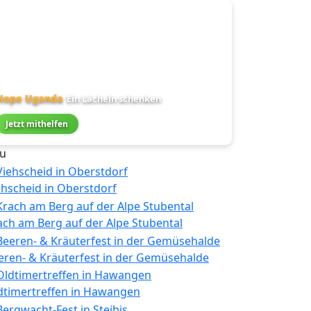
Hope Uganda
Ein Lächeln schenken
Jetzt mithelfen
u
ehscheid in Oberstdorf
ach am Berg auf der Alpe Stubental
eren- & Kräuterfest in der Gemüsehalde
dtimertreffen in Hawangen