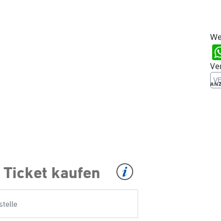
We
Ve
V
ANZ