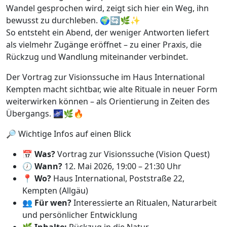
Wandel gesprochen wird, zeigt sich hier ein Weg, ihn
bewusst zu durchleben. 🌍🔄🌿✨
So entsteht ein Abend, der weniger Antworten liefert
als vielmehr Zugänge eröffnet – zu einer Praxis, die
Rückzug und Wandlung miteinander verbindet.
Der Vortrag zur Visionssuche im Haus International
Kempten macht sichtbar, wie alte Rituale in neuer Form
weiterwirken können – als Orientierung in Zeiten des
Übergangs. 🌌🌿🔥
🔎 Wichtige Infos auf einen Blick
📅
Was?
Vortrag zur Visionssuche (Vision Quest)
🕖
Wann?
12. Mai 2026, 19:00 – 21:30 Uhr
📍
Wo?
Haus International, Poststraße 22,
Kempten (Allgäu)
👥
Für wen?
Interessierte an Ritualen, Naturarbeit
und persönlicher Entwicklung
🌿
Inhalte:
Rückzug in die Natur,