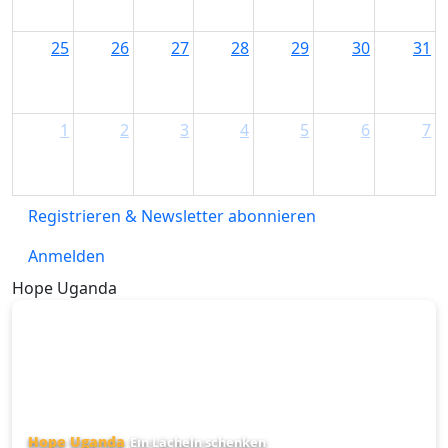
25
26
27
28
29
30
31
1
2
3
4
5
6
7
Registrieren & Newsletter abonnieren
Anmelden
Hope Uganda
Hope Uganda
Ein Lächeln schenken