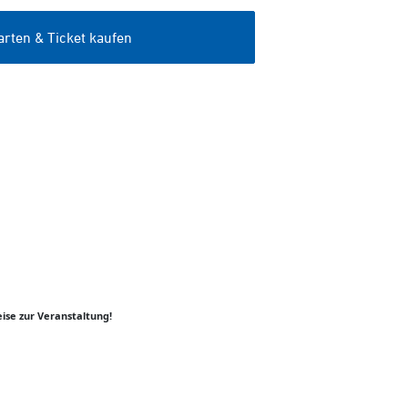
ise zur Veranstaltung!
er
y
k