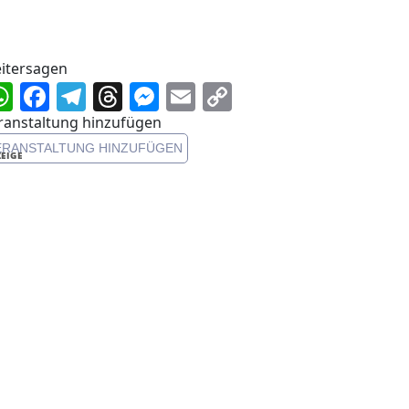
itersagen
WhatsApp
Facebook
Telegram
Threads
Messenger
Email
Copy
Link
ranstaltung hinzufügen
ERANSTALTUNG HINZUFÜGEN
EIGE