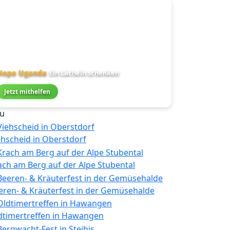
Hope Uganda
Ein Lächeln schenken
Jetzt mithelfen
u
ehscheid in Oberstdorf
ach am Berg auf der Alpe Stubental
eren- & Kräuterfest in der Gemüsehalde
dtimertreffen in Hawangen