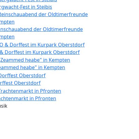
rgwacht-Fest in Steibis
inschauabend der Oldtimerfreunde
mpten
 & Dorffest im Kurpark Oberstdorf
eammed heabe" in Kempten
rffest Oberstdorf
achtenmarkt in Pfronten
sik