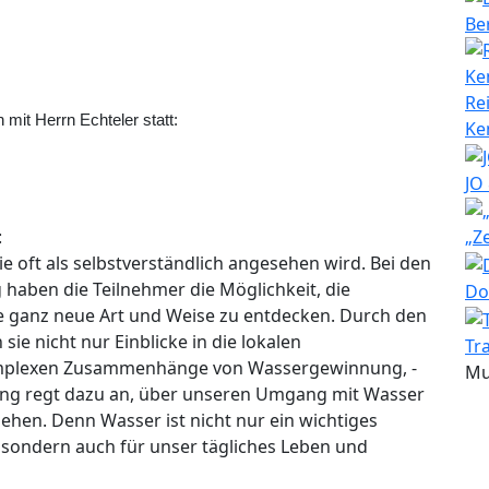
Be
Re
it Herrn Echteler statt:
Ke
JO
:
„Z
ie oft als selbstverständlich angesehen wird. Bei den
aben die Teilnehmer die Möglichkeit, die
Do
ne ganz neue Art und Weise zu entdecken. Durch den
ie nicht nur Einblicke in die lokalen
Tr
omplexen Zusammenhänge von Wassergewinnung, -
Mu
ung regt dazu an, über unseren Umgang mit Wasser
en. Denn Wasser ist nicht nur ein wichtiges
 sondern auch für unser tägliches Leben und