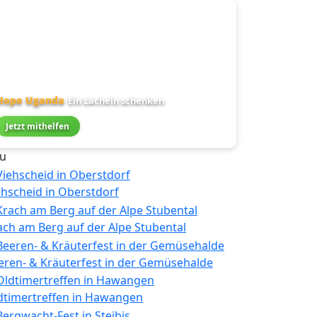
Hope Uganda
Ein Lächeln schenken
Jetzt mithelfen
u
ehscheid in Oberstdorf
ach am Berg auf der Alpe Stubental
eren- & Kräuterfest in der Gemüsehalde
dtimertreffen in Hawangen