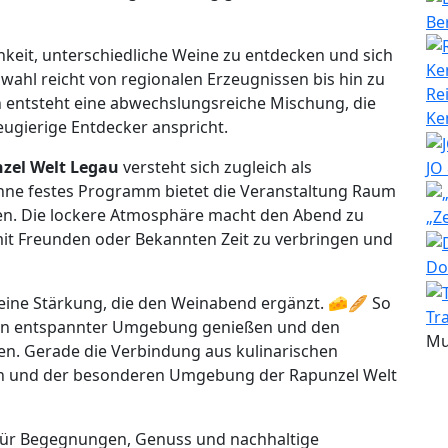
Be
hkeit, unterschiedliche Weine zu entdecken und sich
ahl reicht von regionalen Erzeugnissen bis hin zu
Re
h entsteht eine abwechslungsreiche Mischung, die
Ke
ugierige Entdecker anspricht.
zel Welt Legau
versteht sich zugleich als
JO
hne festes Programm bietet die Veranstaltung Raum
en. Die lockere Atmosphäre macht den Abend zu
„Z
it Freunden oder Bekannten Zeit zu verbringen und
Do
eine Stärkung, die den Weinabend ergänzt. 🧀🥖 So
Tr
 in entspannter Umgebung genießen und den
Mu
en. Gerade die Verbindung aus kulinarischen
en und der besonderen Umgebung der Rapunzel Welt
t für Begegnungen, Genuss und nachhaltige