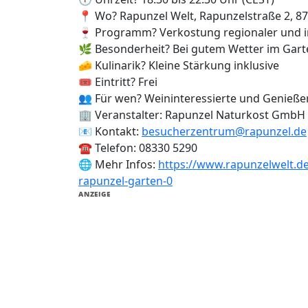
📍 Wo? Rapunzel Welt, Rapunzelstraße 2, 8
🍷 Programm? Verkostung regionaler und i
🌿 Besonderheit? Bei gutem Wetter im Garte
🧀 Kulinarik? Kleine Stärkung inklusive
🎟️ Eintritt? Frei
👥 Für wen? Weininteressierte und Genieße
🏢 Veranstalter: Rapunzel Naturkost GmbH
📧 Kontakt:
besucherzentrum@rapunzel.de
☎️ Telefon: 08330 5290
🌐 Mehr Infos:
https://www.rapunzelwelt.d
rapunzel-garten-0
ANZEIGE