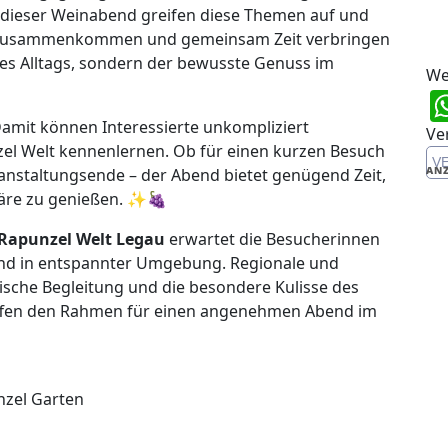
e dieser Weinabend greifen diese Themen auf und
 zusammenkommen und gemeinsam Zeit verbringen
des Alltags, sondern der bewusste Genuss im
We
. Damit können Interessierte unkompliziert
Ve
el Welt kennenlernen. Ob für einen kurzen Besuch
V
ANZ
anstaltungsende – der Abend bietet genügend Zeit,
äre zu genießen. ✨🍇
Rapunzel Welt Legau
erwartet die Besucherinnen
nd in entspannter Umgebung. Regionale und
arische Begleitung und die besondere Kulisse des
affen den Rahmen für einen angenehmen Abend im
zel Garten