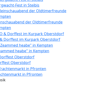
rgwacht-Fest in Steibis
inschauabend der Oldtimerfreunde
mpten
 & Dorffest im Kurpark Oberstdorf
eammed heabe" in Kempten
rffest Oberstdorf
achtenmarkt in Pfronten
sik