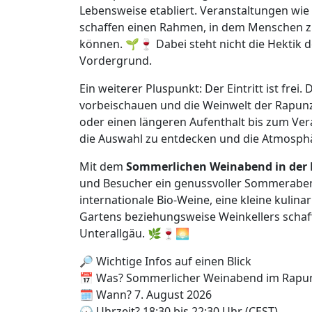
Lebensweise etabliert. Veranstaltungen wi
schaffen einen Rahmen, in dem Menschen
können. 🌱🍷 Dabei steht nicht die Hektik 
Vordergrund.
Ein weiterer Pluspunkt: Der Eintritt ist frei
vorbeischauen und die Weinwelt der Rapunz
oder einen längeren Aufenthalt bis zum Ver
die Auswahl zu entdecken und die Atmosph
Mit dem
Sommerlichen Weinabend in der 
und Besucher ein genussvoller Sommerabe
internationale Bio-Weine, eine kleine kulin
Gartens beziehungsweise Weinkellers sch
Unterallgäu. 🌿🍷🌅
🔎 Wichtige Infos auf einen Blick
📅 Was? Sommerlicher Weinabend im Rapun
🗓️ Wann? 7. August 2026
🕡 Uhrzeit? 18:30 bis 22:30 Uhr (CEST)