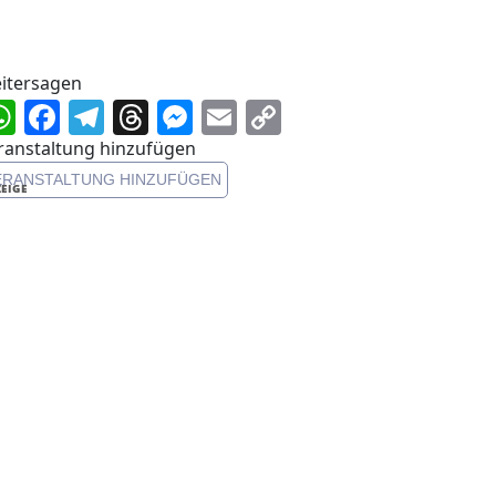
itersagen
WhatsApp
Facebook
Telegram
Threads
Messenger
Email
Copy
Link
ranstaltung hinzufügen
ERANSTALTUNG HINZUFÜGEN
EIGE