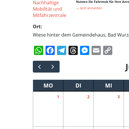
Nutzen Sie Fahrmob für Ihre Anre
→ Jetzt anmelden
Ort:
Wiese hinter dem Gemeindehaus, Bad Wurz
WhatsApp
Facebook
Telegram
Threads
Messeng
Email
Cop
Lin
MO
DI
MI
1
2
3