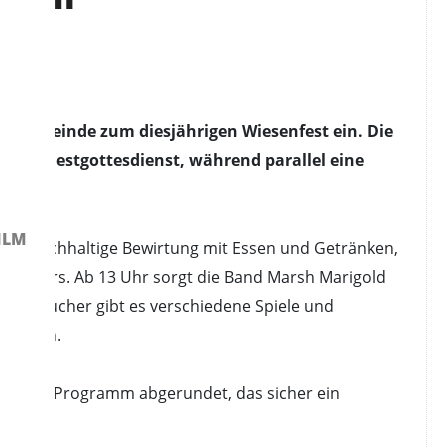
chengemeinde zum diesjährigen Wiesenfest ein. Die
inem Festgottesdienst, während parallel eine
ILM
ine reichhaltige Bewirtung mit Essen und Getränken,
nenchors. Ab 13 Uhr sorgt die Band Marsh Marigold
ren Besucher gibt es verschiedene Spiele und
e sorgen.
usical-Programm abgerundet, das sicher ein