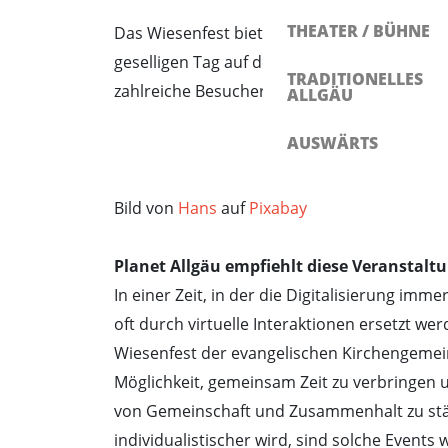
THEATER / BÜHNE
Das Wiesenfest bietet ein vielfältiges Prog
geselligen Tag auf der Gemeindewiese zu ve
TRADITIONELLES
zahlreiche Besucher und eine fröhliche, ge
ALLGÄU
AUSWÄRTS
Bild von
Hans
auf
Pixabay
Planet Allgäu empfiehlt diese Veranstaltu
In einer Zeit, in der die Digitalisierung im
oft durch virtuelle Interaktionen ersetzt we
Wiesenfest der evangelischen Kirchengemein
Möglichkeit, gemeinsam Zeit zu verbringen 
von Gemeinschaft und Zusammenhalt zu stär
individualistischer wird, sind solche Event