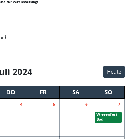
ise zur Veranstaltung!
ach
er
y
k
Juli 2024
Heute
DO
FR
SA
SO
4
5
6
7
Wiesenfest
Bad
Wurzach