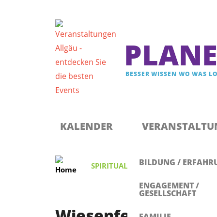
PLANE
BESSER WISSEN WO WAS LO
Registrieren & Newsletter abonnieren
Anmelden
KALENDER
VERANSTALTU
BILDUNG / ERFAHR
SPIRITUALITÄT
,
FEST
Wiesenfe
ENGAGEMENT /
GESELLSCHAFT
Wiesenfest Bad Wur
FAMILIE