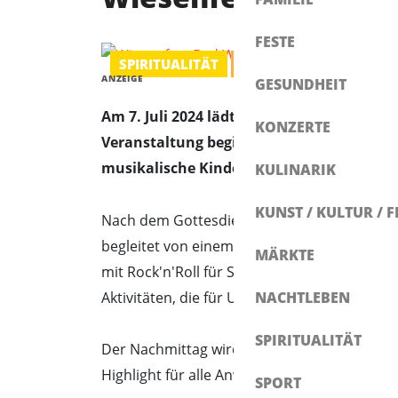
FESTE
SPIRITUALITÄT
FEST
ANZEIGE
GESUNDHEIT
Am 7. Juli 2024 lädt die evangelische Kir
KONZERTE
Veranstaltung beginnt um 10:30 Uhr mit e
musikalische Kinderkirche stattfindet.
KULINARIK
KUNST / KULTUR / F
Nach dem Gottesdienst erwartet die Gäste e
begleitet von einem Platzkonzert des Posau
MÄRKTE
mit Rock'n'Roll für Stimmung. Für die jünge
Aktivitäten, die für Unterhaltung und Freud
NACHTLEBEN
SPIRITUALITÄT
Der Nachmittag wird um 15 Uhr mit einem M
Highlight für alle Anwesenden sein wird.
SPORT