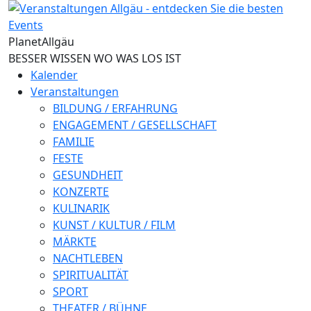
Direkt zum Inhalt
Planet
Allgäu
BESSER WISSEN WO WAS LOS IST
Kalender
Veranstaltungen
BILDUNG / ERFAHRUNG
ENGAGEMENT / GESELLSCHAFT
FAMILIE
FESTE
GESUNDHEIT
KONZERTE
KULINARIK
KUNST / KULTUR / FILM
MÄRKTE
NACHTLEBEN
SPIRITUALITÄT
SPORT
THEATER / BÜHNE