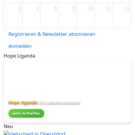
6
7
8
9
10
11
12
Registrieren & Newsletter abonnieren
Anmelden
Hope Uganda
Hope Uganda
Ein Lächeln schenken
Jetzt mithelfen
Neu