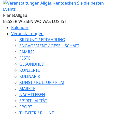
Direkt zum Inhalt
Planet
Allgäu
BESSER WISSEN WO WAS LOS IST
Kalender
Veranstaltungen
BILDUNG / ERFAHRUNG
ENGAGEMENT / GESELLSCHAFT
FAMILIE
FESTE
GESUNDHEIT
KONZERTE
KULINARIK
KUNST / KULTUR / FILM
MÄRKTE
NACHTLEBEN
SPIRITUALITÄT
SPORT
THEATER / BÜHNE