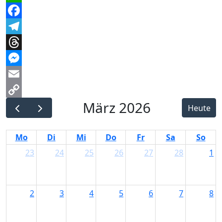
WhatsApp
Facebook
Telegram
Threads
Messenger
Email
März 2026
Copy
Heute
Link
Mo
Di
Mi
Do
Fr
Sa
So
23
24
25
26
27
28
1
2
3
4
5
6
7
8