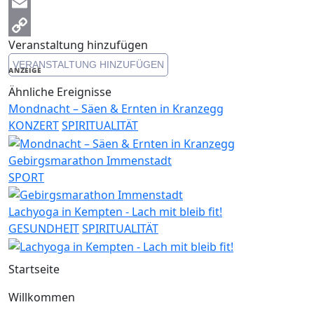
Messenger
Email
Veranstaltung hinzufügen
Copy
VERANSTALTUNG HINZUFÜGEN
Link
ANZEIGE
Ähnliche Ereignisse
Mondnacht – Säen & Ernten in Kranzegg
KONZERT
SPIRITUALITÄT
Gebirgsmarathon Immenstadt
SPORT
Lachyoga in Kempten - Lach mit bleib fit!
GESUNDHEIT
SPIRITUALITÄT
Startseite
Willkommen