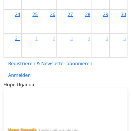
24
25
26
27
28
29
30
31
1
2
3
4
5
6
Registrieren & Newsletter abonnieren
Anmelden
Hope Uganda
Hope Uganda
Ein Lächeln schenken