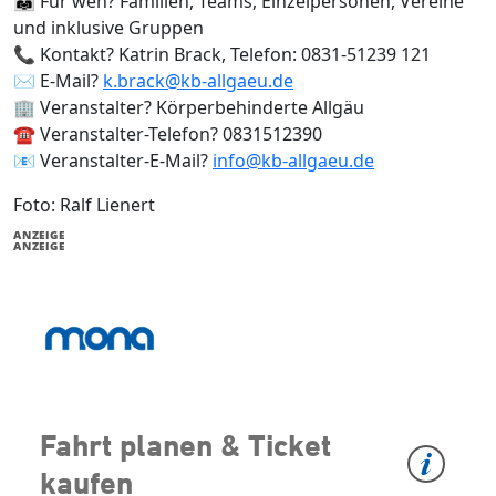
👨‍👩‍👧 Für wen? Familien, Teams, Einzelpersonen, Vereine
und inklusive Gruppen
📞 Kontakt? Katrin Brack, Telefon: 0831-51239 121
✉️ E-Mail?
k.brack@kb-allgaeu.de
🏢 Veranstalter? Körperbehinderte Allgäu
☎️ Veranstalter-Telefon? 0831512390
📧 Veranstalter-E-Mail?
info@kb-allgaeu.de
Foto: Ralf Lienert
ANZEIGE
ANZEIGE