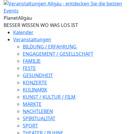
Direkt zum Inhalt
Planet
Allgäu
BESSER WISSEN WO WAS LOS IST
Kalender
Veranstaltungen
BILDUNG / ERFAHRUNG
ENGAGEMENT / GESELLSCHAFT
FAMILIE
FESTE
GESUNDHEIT
KONZERTE
KULINARIK
KUNST / KULTUR / FILM
MÄRKTE
NACHTLEBEN
SPIRITUALITÄT
SPORT
THEATER / BÜHNE