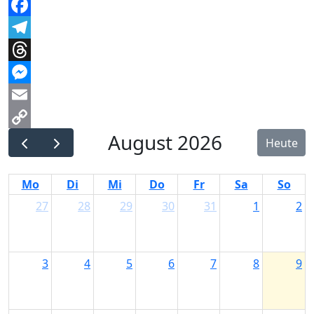
WhatsApp
Facebook
Telegram
Threads
Messenger
Email
August 2026
Copy
Heute
Link
Mo
Di
Mi
Do
Fr
Sa
So
27
28
29
30
31
1
2
3
4
5
6
7
8
9