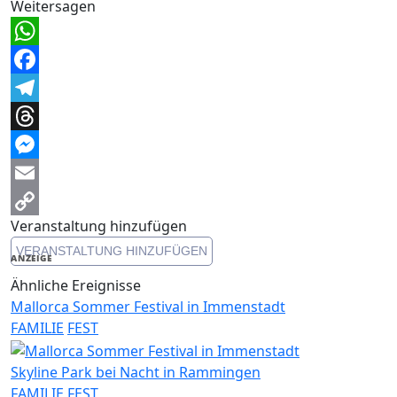
Weitersagen
WhatsApp
Facebook
Telegram
Threads
Messenger
Email
Veranstaltung hinzufügen
Copy
VERANSTALTUNG HINZUFÜGEN
Link
ANZEIGE
Ähnliche Ereignisse
Mallorca Sommer Festival in Immenstadt
FAMILIE
FEST
Skyline Park bei Nacht in Rammingen
FAMILIE
FEST