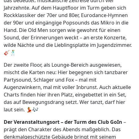
das bedeutet: musikalische Zeitreise durch vier
Jahrzehnte. Auf dem Hauptfloor im Turm geben sich
Rockklassiker der 70er und 80er, Eurodance-Hymnen
der 90er und eingängige Popsounds das Mikro in die
Hand. Die Old Men sorgen wie gewohnt für einen
Sound, der Erinnerungen weckt – an erste Konzerte,
wilde Nächte und die Lieblingsplatte im Jugendzimmer.
🎸🕺
Der zweite Floor, als Lounge-Bereich ausgewiesen,
mischt die Karten neu: Hier begegnen sich tanzbarer
Partysound, Schlager und Fox – mal mit
Augenzwinkern, mal mit voller Inbrunst. Auch aktuelle
Charts finden hier ihren Platz, eingebettet in ein Set,
das auf Bewegungsdrang setzt. Wer tanzt, darf hier
laut sein. 💃🎶
Der Veranstaltungsort – der Turm des Club GoIn
–
prägt den Charakter des Abends maßgeblich. Das
denkmalgeschützte Gebäude bringt mit seinem