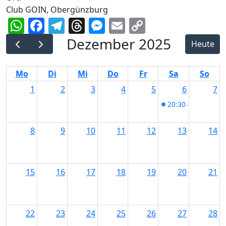
Club GOIN, Obergünzburg
WhatsApp
Facebook
Telegram
Threads
Messenger
Email
Copy
Link
Dezember 2025
Heute
Mo
Di
Mi
Do
Fr
Sa
So
1
2
3
4
5
6
7
20:30
40 PlusMin
8
9
10
11
12
13
14
15
16
17
18
19
20
21
22
23
24
25
26
27
28