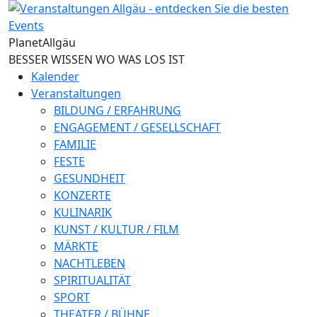
Direkt zum Inhalt
Planet
Allgäu
BESSER WISSEN WO WAS LOS IST
Kalender
Veranstaltungen
BILDUNG / ERFAHRUNG
ENGAGEMENT / GESELLSCHAFT
FAMILIE
FESTE
GESUNDHEIT
KONZERTE
KULINARIK
KUNST / KULTUR / FILM
MÄRKTE
NACHTLEBEN
SPIRITUALITÄT
SPORT
THEATER / BÜHNE