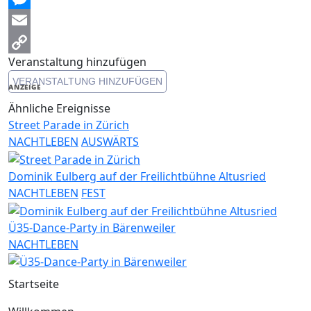
Messenger
Email
Veranstaltung hinzufügen
Copy
VERANSTALTUNG HINZUFÜGEN
Link
ANZEIGE
Ähnliche Ereignisse
Street Parade in Zürich
NACHTLEBEN
AUSWÄRTS
Dominik Eulberg auf der Freilichtbühne Altusried
NACHTLEBEN
FEST
Ü35-Dance-Party in Bärenweiler
NACHTLEBEN
Startseite