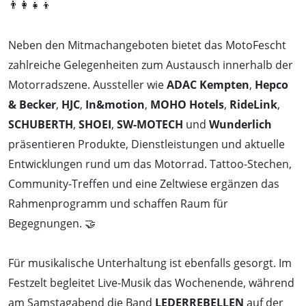
👨‍👩‍👧‍👦
Neben den Mitmachangeboten bietet das MotoFescht
zahlreiche Gelegenheiten zum Austausch innerhalb der
Motorradszene. Aussteller wie
ADAC Kempten
,
Hepco
& Becker
,
HJC
,
In&motion
,
MOHO Hotels
,
RideLink
,
SCHUBERTH
,
SHOEI
,
SW-MOTECH
und
Wunderlich
präsentieren Produkte, Dienstleistungen und aktuelle
Entwicklungen rund um das Motorrad. Tattoo-Stechen,
Community-Treffen und eine Zeltwiese ergänzen das
Rahmenprogramm und schaffen Raum für
Begegnungen. 🤝
Für musikalische Unterhaltung ist ebenfalls gesorgt. Im
Festzelt begleitet Live-Musik das Wochenende, während
am Samstagabend die Band
LEDERREBELLEN
auf der