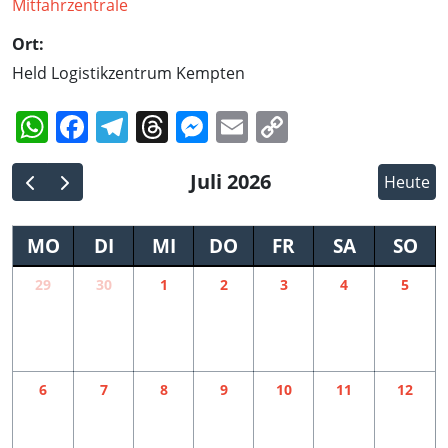
Ort:
Held Logistikzentrum Kempten
WhatsApp
Facebook
Telegram
Threads
Messenger
Email
Copy
Link
Juli 2026
Heute
MO
DI
MI
DO
FR
SA
SO
29
30
1
2
3
4
5
6
7
8
9
10
11
12