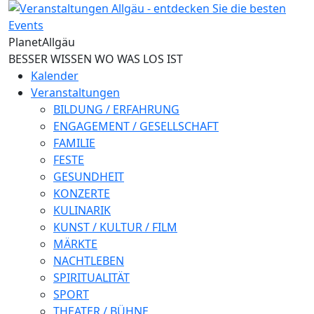
Direkt zum Inhalt
Planet
Allgäu
BESSER WISSEN WO WAS LOS IST
Kalender
Veranstaltungen
BILDUNG / ERFAHRUNG
ENGAGEMENT / GESELLSCHAFT
FAMILIE
FESTE
GESUNDHEIT
KONZERTE
KULINARIK
KUNST / KULTUR / FILM
MÄRKTE
NACHTLEBEN
SPIRITUALITÄT
SPORT
THEATER / BÜHNE