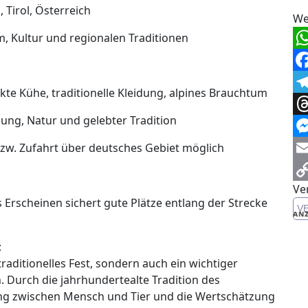
 Tirol, Österreich
We
, Kultur und regionalen Traditionen
Wh
Fa
te Kühe, traditionelle Kleidung, alpines Brauchtum
Te
ng, Natur und gelebter Tradition
Th
Me
zw. Zufahrt über deutsches Gebiet möglich
Em
Ve
Co
Erscheinen sichert gute Plätze entlang der Strecke
V
Li
ANZ
:
traditionelles Fest, sondern auch ein wichtiger
n. Durch die jahrhundertealte Tradition des
ung zwischen Mensch und Tier und die Wertschätzung