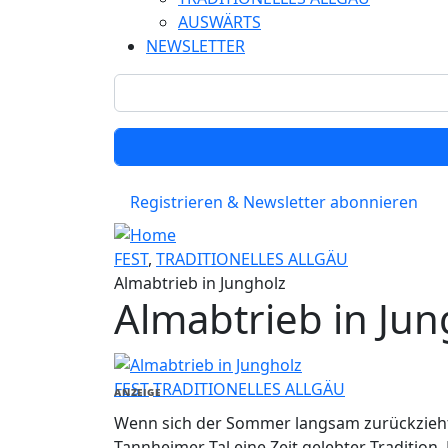
AUSWÄRTS
NEWSLETTER
Registrieren & Newsletter abonnieren
FEST
,
TRADITIONELLES ALLGÄU
Almabtrieb in Jungholz
Almabtrieb in Jun
FEST
TRADITIONELLES ALLGÄU
ANZEIGE
Wenn sich der Sommer langsam zurückzieht 
Tannheimer Tal eine Zeit gelebter Tradition.