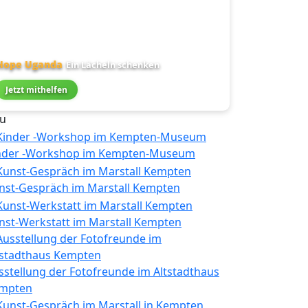
Hope Uganda
Ein Lächeln schenken
Jetzt mithelfen
u
nder -Workshop im Kempten-Museum
nst-Gespräch im Marstall Kempten
nst-Werkstatt im Marstall Kempten
sstellung der Fotofreunde im Altstadthaus
mpten