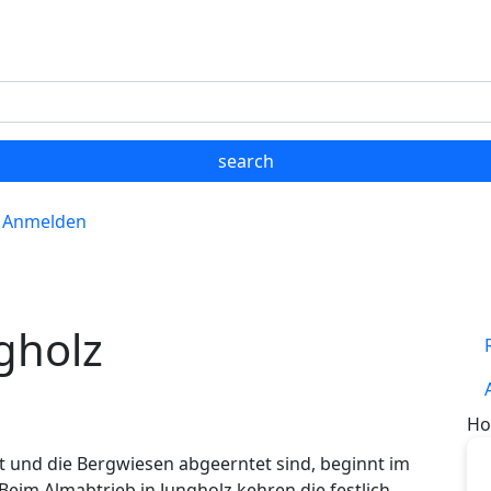
Anmelden
gholz
Ho
und die Bergwiesen abgeerntet sind, beginnt im
 Beim Almabtrieb in Jungholz kehren die festlich