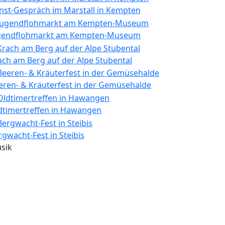
nst-Gespräch im Marstall in Kempten
gendflohmarkt am Kempten-Museum
ach am Berg auf der Alpe Stubental
eren- & Kräuterfest in der Gemüsehalde
dtimertreffen in Hawangen
rgwacht-Fest in Steibis
sik