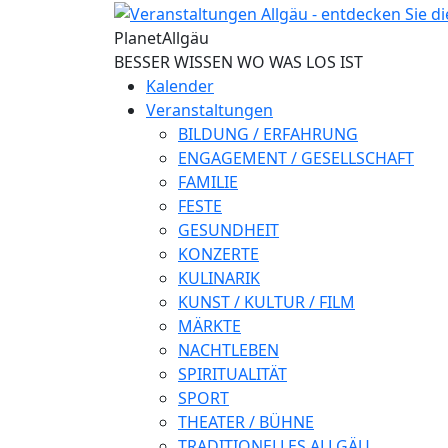
Direkt zum Inhalt
Planet
Allgäu
BESSER WISSEN WO WAS LOS IST
Kalender
Veranstaltungen
BILDUNG / ERFAHRUNG
ENGAGEMENT / GESELLSCHAFT
FAMILIE
FESTE
GESUNDHEIT
KONZERTE
KULINARIK
KUNST / KULTUR / FILM
MÄRKTE
NACHTLEBEN
SPIRITUALITÄT
SPORT
THEATER / BÜHNE
TRADITIONELLES ALLGÄU