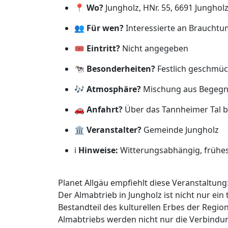
📍
Wo?
Jungholz, HNr. 55, 6691 Jungholz,
👥
Für wen?
Interessierte an Brauchtum
🎟️
Eintritt?
Nicht angegeben
🐄
Besonderheiten?
Festlich geschmück
🎶
Atmosphäre?
Mischung aus Begegnu
🚗
Anfahrt?
Über das Tannheimer Tal b
🏛️
Veranstalter?
Gemeinde Jungholz
ℹ️
Hinweise:
Witterungsabhängig, frühes 
Planet Allgäu empfiehlt diese Veranstaltung
Der Almabtrieb in Jungholz ist nicht nur ein 
Bestandteil des kulturellen Erbes der Regio
Almabtriebs werden nicht nur die Verbind