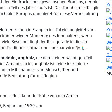
kt den Eindruck eines gewachsenen Brauchs, der hier
Ku
dlich Teil des Jahreslaufs ist. Das Tannheimer Tal gilt
ochtäler Europas und bietet für diese Veranstaltung
Ju
Herden ziehen in Etappen ins Tal ein, begleitet von
Kr
ich immer wieder Momente des Innehaltens, wenn
viele Besucher liegt der Reiz gerade in diesen
Be
n Tradition sichtbar und spürbar wird 🐄🚶‍♂️.
Ol
meinde Jungholz
, die damit einen wichtigen Teil
Der Almabtrieb in Jungholz ist keine inszenierte
Be
enden Miteinanders von Mensch, Tier und
Mu
ende Bedeutung für die Region.
tionelle Rückkehr der Kühe von den Almen
, Beginn um 15:30 Uhr