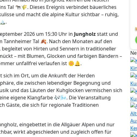
 Tal 🐄🌾. Dieses Ereignis verbindet bäuerliches
lisse und macht die alpine Kultur sichtbar – ruhig,
️.
September 2026 um 15:30 Uhr in
Jungholz
statt und
im Tannheimer Tal 🍂. Nach den Monaten auf den
egleitet von Hirten und Sennern in traditioneller
Ne
hmückt – mit Blumen, Glocken und farbigen Bändern –
ommer unfallfrei verlaufen ist 🌼🔔.
Ki
sich im Ort, um die Ankunft der Herden
 Atmosphäre, die zwischen lebendiger Begegnung und
Ku
Musik und das Läuten der Kuhglocken vermischen sich
eine eigene Klangfarbe 🎶🌬️. Die Veranstaltung
Ku
h Gäste, die sich für regionale Traditionen
Au
ungholz, eingebettet in die Allgäuer Alpen und nur
Ke
hbar, wirkt abgeschieden und zugleich offen für