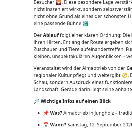
Besucher 🌄. Diese besondere Lage verstär
nicht inszeniert wirkt, sondern selbstverstän
nicht ohne Grund als eines der schönsten H
eine passende Bühne 🏞️.
Der
Ablauf
folgt einer klaren Ordnung: Die 
ihren Hirten. Entlang der Route ergeben s
Zuschauer und Tiere aufeinandertreffen. Für 
kleinen, unspektakulären Augenblicken – wen
Veranstaltet wird der Almabtrieb von der
Ge
regionaler Kultur pflegt und weitergibt 🧭. 
Schau, sondern Ausdruck eines funktionier
Landschaft. Gerade darin liegt seine anhalt
🔎
Wichtige Infos auf einen Blick
📌
Was?
Almabtrieb in Jungholz – tradi
📅
Wann?
Samstag, 12. September 2026