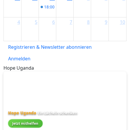
18:00
Alpenglühen-Tour mit Waldfestabend
4
5
6
7
8
9
10
Registrieren & Newsletter abonnieren
Anmelden
Hope Uganda
Hope Uganda
Ein Lächeln schenken
Jetzt mithelfen