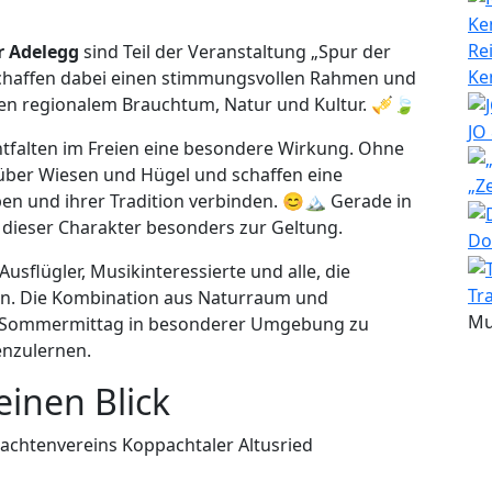
Re
r Adelegg
sind Teil der Veranstaltung „Spur der
Ke
schaffen dabei einen stimmungsvollen Rahmen und
en regionalem Brauchtum, Natur und Kultur. 🎺🍃
JO
tfalten im Freien eine besondere Wirkung. Ohne
 über Wiesen und Hügel und schaffen eine
„Z
en und ihrer Tradition verbinden. 😊🏔️ Gerade in
dieser Charakter besonders zur Geltung.
Do
usflügler, Musikinteressierte und alle, die
Tr
ten. Die Kombination aus Naturraum und
Mu
en Sommermittag in besonderer Umgebung zu
enzulernen.
einen Blick
rachtenvereins Koppachtaler Altusried