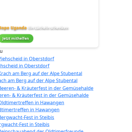
Hope Uganda
Ein Lächeln schenken
Jetzt mithelfen
u
ehscheid in Oberstdorf
ach am Berg auf der Alpe Stubental
eren- & Kräuterfest in der Gemüsehalde
dtimertreffen in Hawangen
rgwacht-Fest in Steibis