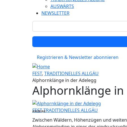
AUSWÄRTS
NEWSLETTER
Registrieren & Newsletter abonnieren
FEST
,
TRADITIONELLES ALLGÄU
Alphornklänge in der Adelegg
Alphornklänge in
FEST
TRADITIONELLES ALLGÄU
ANZEIGE
Zwischen Wäldern, Höhenzügen und weiten Au
Alphornmelodien in einer der eindrucksvoll