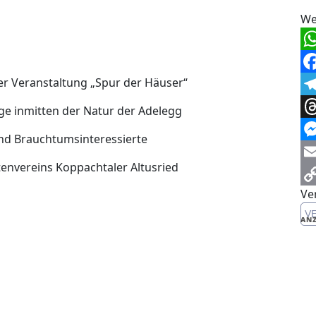
We
Wh
 Veranstaltung „Spur der Häuser“
Fa
Te
ge inmitten der Natur der Adelegg
Th
und Brauchtumsinteressierte
Me
envereins Koppachtaler Altusried
Em
Ve
Co
V
Li
ANZ