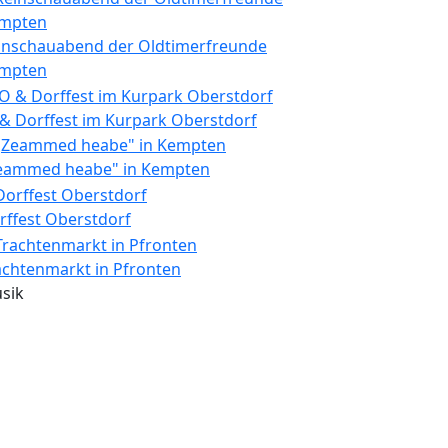
inschauabend der Oldtimerfreunde
mpten
 & Dorffest im Kurpark Oberstdorf
eammed heabe" in Kempten
rffest Oberstdorf
achtenmarkt in Pfronten
sik