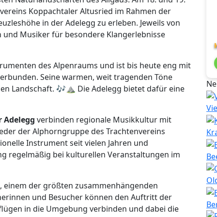
envereins Koppachtaler Altusried im Rahmen der
uzleshöhe in der Adelegg zu erleben. Jeweils von
n und Musiker für besondere Klangerlebnisse
trumenten des Alpenraums und ist bis heute eng mit
 verbunden. Seine warmen, weit tragenden Töne
Ne
ien Landschaft. 🎶⛰️ Die Adelegg bietet dafür eine
Vi
r Adelegg
verbinden regionale Musikkultur mit
ieder der Alphorngruppe des Trachtenvereins
Kr
ionelle Instrument seit vielen Jahren und
ng regelmäßig bei kulturellen Veranstaltungen im
Be
Ol
egg, einem der größten zusammenhängenden
erinnen und Besucher können den Auftritt der
Be
lügen in die Umgebung verbinden und dabei die