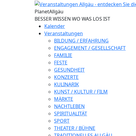
Direkt zum Inhalt
Planet
Allgäu
BESSER WISSEN WO WAS LOS IST
Kalender
Veranstaltungen
BILDUNG / ERFAHRUNG
ENGAGEMENT / GESELLSCHAFT
FAMILIE
FESTE
GESUNDHEIT
KONZERTE
KULINARIK
KUNST / KULTUR / FILM
MÄRKTE
NACHTLEBEN
SPIRITUALITÄT
SPORT
THEATER / BÜHNE
TRADITIONELLES ALLGÄU