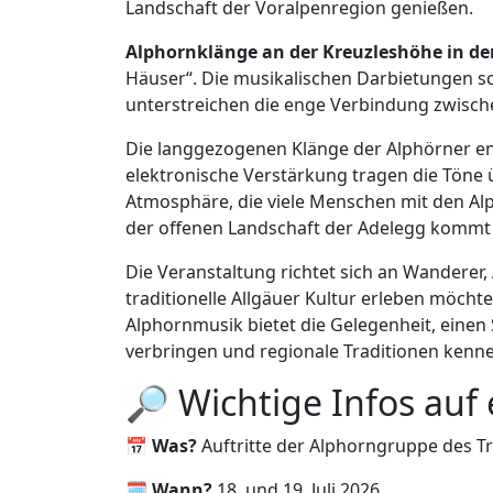
Landschaft der Voralpenregion genießen.
Alphornklänge an der Kreuzleshöhe in de
Häuser“. Die musikalischen Darbietungen 
unterstreichen die enge Verbindung zwisch
Die langgezogenen Klänge der Alphörner en
elektronische Verstärkung tragen die Töne
Atmosphäre, die viele Menschen mit den Alp
der offenen Landschaft der Adelegg kommt 
Die Veranstaltung richtet sich an Wanderer, A
traditionelle Allgäuer Kultur erleben möch
Alphornmusik bietet die Gelegenheit, ein
verbringen und regionale Traditionen kenn
🔎 Wichtige Infos auf 
📅
Was?
Auftritte der Alphorngruppe des T
🗓️
Wann?
18. und 19. Juli 2026