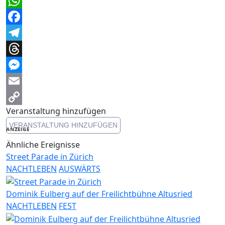
WhatsApp
Facebook
Telegram
Threads
Messenger
Email
Veranstaltung hinzufügen
Copy
VERANSTALTUNG HINZUFÜGEN
Link
ANZEIGE
Ähnliche Ereignisse
Street Parade in Zürich
NACHTLEBEN
AUSWÄRTS
Dominik Eulberg auf der Freilichtbühne Altusried
NACHTLEBEN
FEST