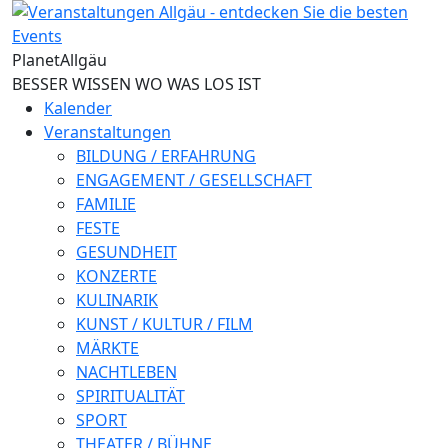
Direkt zum Inhalt
Planet
Allgäu
BESSER WISSEN WO WAS LOS IST
Kalender
Veranstaltungen
BILDUNG / ERFAHRUNG
ENGAGEMENT / GESELLSCHAFT
FAMILIE
FESTE
GESUNDHEIT
KONZERTE
KULINARIK
KUNST / KULTUR / FILM
MÄRKTE
NACHTLEBEN
SPIRITUALITÄT
SPORT
THEATER / BÜHNE