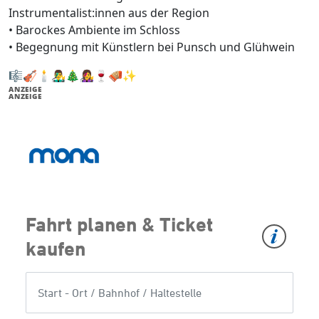
Instrumentalist:innen aus der Region
• Barockes Ambiente im Schloss
• Begegnung mit Künstlern bei Punsch und Glühwein
🎼🎻🕯️👨‍🎤🎄👩‍🎤🍷🪗✨
ANZEIGE
ANZEIGE