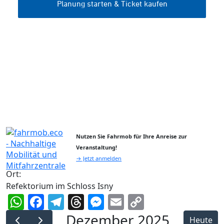
Nutzen Sie Fahrmob für Ihre Anreise zur
Veranstaltung!
→ Jetzt anmelden
Ort:
Refektorium im Schloss Isny
WhatsApp
Facebook
Telegram
Threads
Messenger
Email
Copy
Link
Dezember 2025
Heute