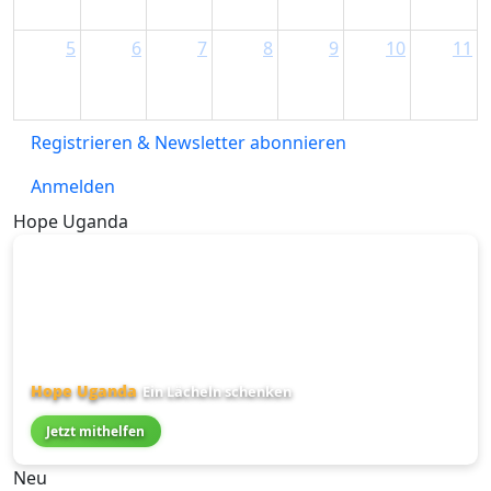
5
6
7
8
9
10
11
Registrieren & Newsletter abonnieren
Anmelden
Hope Uganda
Hope Uganda
Ein Lächeln schenken
Jetzt mithelfen
Neu