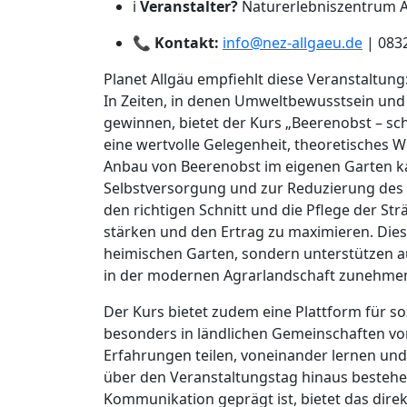
ℹ️
Veranstalter?
Naturerlebniszentrum A
📞
Kontakt:
info@nez-allgaeu.de
| 0832
Planet Allgäu empfiehlt diese Veranstaltung
In Zeiten, in denen Umweltbewusstsein un
gewinnen, bietet der Kurs „Beerenobst – s
eine wertvolle Gelegenheit, theoretisches W
Anbau von Beerenobst im eigenen Garten ka
Selbstversorgung und zur Reduzierung des
den richtigen Schnitt und die Pflege der Str
stärken und den Ertrag zu maximieren. Diese
heimischen Garten, sondern unterstützen au
in der modernen Agrarlandschaft zunehmen
Der Kurs bietet zudem eine Plattform für 
besonders in ländlichen Gemeinschaften v
Erfahrungen teilen, voneinander lernen und
über den Veranstaltungstag hinaus bestehen b
Kommunikation geprägt ist, bietet das direk