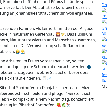
, Bodenbeschaffenheit und Pflanzabstände spielen
Do
Jahresverlauf. Der Ablauf ist so konzipiert, dass sich
zung an Johannisbeersträuchern sinnvoll ergänzen.
„Z
passenden Rahmen. Als Lernort inmitten der Allgäuer
30
blicke in naturnahen Gartenbau 🌄🌾. Das Publikum
rtnern, Naturinteressierten und Menschen zusammen,
n möchten. Die Veranstaltung schafft Raum für
Aq
en. 👩‍🌾👨‍🌾
Sk
che Arbeiten im Freien vorgesehen sind, sollten
ung und geeignete Schuhe mitgebracht werden 🧥
gebeten anzugeben, welche Sträucher besonders
In
gezielt darauf eingehen. 📋✉️
Su
Mu
Biberhof Sonthofen im Frühjahr einen klaren Akzent
Beerenobst – schneiden und pflegen“ versteht sich
gleich – kompakt an einem Nachmittag, konzentriert
isbezug im Biberhof Sonthofen. 🍓🌿✂️