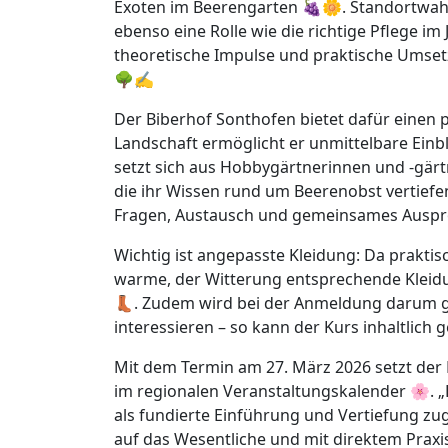
Exoten im Beerengarten 🍇🌼. Standortwahl
ebenso eine Rolle wie die richtige Pflege im 
theoretische Impulse und praktische Umset
🌳✍️
Der Biberhof Sonthofen bietet dafür einen 
Landschaft ermöglicht er unmittelbare Ein
setzt sich aus Hobbygärtnerinnen und -gä
die ihr Wissen rund um Beerenobst vertiefe
Fragen, Austausch und gemeinsames Ausprobier
Wichtig ist angepasste Kleidung: Da praktis
warme, der Witterung entsprechende Kleid
👢. Zudem wird bei der Anmeldung darum 
interessieren – so kann der Kurs inhaltlich 
Mit dem Termin am 27. März 2026 setzt der 
im regionalen Veranstaltungskalender 🌸. „
als fundierte Einführung und Vertiefung zu
auf das Wesentliche und mit direktem Prax