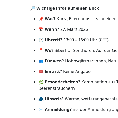
🔎
Wichtige Infos auf einen Blick
📌
Was?
Kurs „Beerenobst – schneiden 
📅
Wann?
27. März 2026
🕐
Uhrzeit?
13:00 – 16:00 Uhr (CET)
📍
Wo?
Biberhof Sonthofen, Auf der Ge
👥
Für wen?
Hobbygärtner:innen, Natur
🎟️
Eintritt?
Keine Angabe
🌿
Besonderheiten?
Kombination aus T
Beerensträuchern
🧥
Hinweis?
Warme, wetterangepasste 
✉️
Anmeldung?
Bei der Anmeldung ang