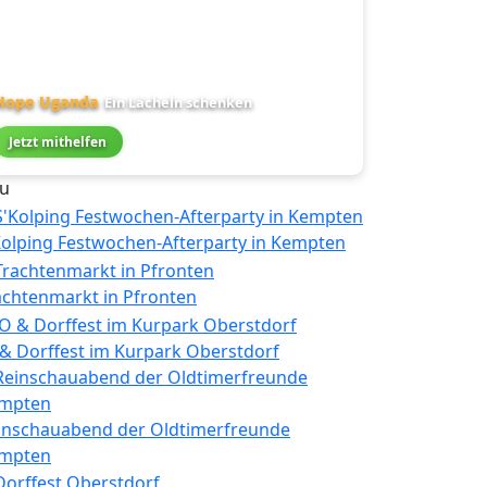
Hope Uganda
Ein Lächeln schenken
Jetzt mithelfen
u
Kolping Festwochen-Afterparty in Kempten
achtenmarkt in Pfronten
 & Dorffest im Kurpark Oberstdorf
inschauabend der Oldtimerfreunde
mpten