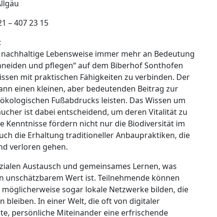
llgäu
1 – 407 23 15
:
d nachhaltige Lebensweise immer mehr an Bedeutung
chneiden und pflegen“ auf dem Biberhof Sonthofen
issen mit praktischen Fähigkeiten zu verbinden. Der
nn einen kleinen, aber bedeutenden Beitrag zur
 ökologischen Fußabdrucks leisten. Das Wissen um
äucher ist dabei entscheidend, um deren Vitalität zu
 Kenntnisse fördern nicht nur die Biodiversität im
ch die Erhaltung traditioneller Anbaupraktiken, die
d verloren gehen.
sozialen Austausch und gemeinsames Lernen, was
on unschätzbarem Wert ist. Teilnehmende können
 möglicherweise sogar lokale Netzwerke bilden, die
leiben. In einer Welt, die oft von digitaler
te, persönliche Miteinander eine erfrischende