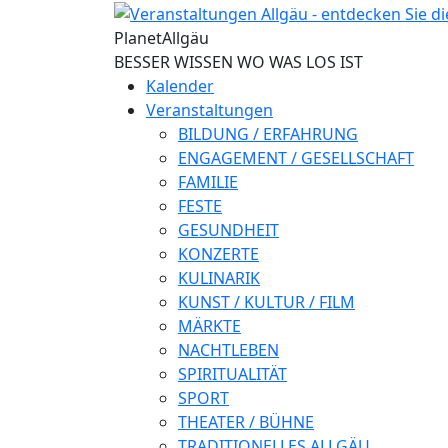
Direkt zum Inhalt
Planet
Allgäu
BESSER WISSEN WO WAS LOS IST
Kalender
Veranstaltungen
BILDUNG / ERFAHRUNG
ENGAGEMENT / GESELLSCHAFT
FAMILIE
FESTE
GESUNDHEIT
KONZERTE
KULINARIK
KUNST / KULTUR / FILM
MÄRKTE
NACHTLEBEN
SPIRITUALITÄT
SPORT
THEATER / BÜHNE
TRADITIONELLES ALLGÄU