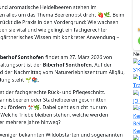
und aromatische Heidelbeeren stehen im
fen alles um das Thema Beerenobst dreht 🍓🌿. Beim
rückt die Praxis in den Vordergrund: Wie wachsen
en sie vital und wie gelingt ein fachgerechter
t gärtnerisches Wissen mit konkreter Anwendung –
Ne
iberhof Sonthofen
findet am 27. März 2026 von
taltungsort ist der
Biberhof Sonthofen
, Auf der
S'
ird der Nachmittag vom Naturerlebniszentrum Allgäu,
dung steht 🌱📚.
Tr
t der fachgerechte Rück- und Pflegeschnitt.
annisbeeren oder Stachelbeeren geschnitten
JO
zu fördern ✂️🌿. Dabei geht es nicht nur um
Welche Triebe bleiben stehen, welche werden
ber mehrere Jahre hinweg?
Re
Ke
 weniger bekannten Wildobstarten und sogenannten