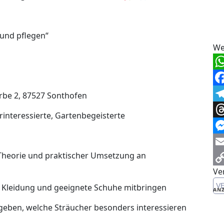
und pflegen“
We
Wh
Fa
rbe 2, 87527 Sonthofen
Te
interessierte, Gartenbegeisterte
Th
Me
heorie und praktischer Umsetzung an
Em
Ve
Co
V
Kleidung und geeignete Schuhe mitbringen
Li
ANZ
eben, welche Sträucher besonders interessieren