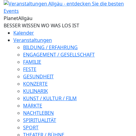
Direkt zum Inhalt
Planet
Allgäu
BESSER WISSEN WO WAS LOS IST
Kalender
Veranstaltungen
BILDUNG / ERFAHRUNG
ENGAGEMENT / GESELLSCHAFT
FAMILIE
FESTE
GESUNDHEIT
KONZERTE
KULINARIK
KUNST / KULTUR / FILM
MÄRKTE
NACHTLEBEN
SPIRITUALITÄT
SPORT
THEATER / BÜHNE