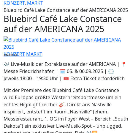
KONZERT
,
MARKT
Bluebird Café Lake Constance auf der AMERICANA 2025
Bluebird Café Lake Constance
auf der AMERICANA 2025
KONZERT
MARKT
ANZEIGE
🎶 Live-Musik der Extraklasse auf der AMERICANA | 📍
Messe Friedrichshafen | 🗓️ 05. & 06.09.2025 | 🕕
Jeweils 18:00 – 19:30 Uhr | 🎟️ Extra-Ticket erforderlich
Mit der Premiere des Bluebird Café Lake Constance
wird Europas größte Westernreitsportmesse um ein
echtes Highlight reicher 🎸. Direkt aus Nashville
inspiriert, entsteht im Raum „Nashville“ (ehem.
Messerestaurant, 1. OG im Foyer West – Bereich „South
Dakota“) ein exklusiver Live-Musik-Spot – unplugged,
authentisch und voller Country-Flair. 🎶🌅