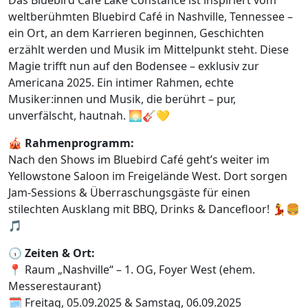
weltberühmten Bluebird Café in Nashville, Tennessee –
ein Ort, an dem Karrieren beginnen, Geschichten
erzählt werden und Musik im Mittelpunkt steht. Diese
Magie trifft nun auf den Bodensee – exklusiv zur
Americana 2025. Ein intimer Rahmen, echte
Musiker:innen und Musik, die berührt – pur,
unverfälscht, hautnah. 🌅🎸💛
🎪
Rahmenprogramm:
Nach den Shows im Bluebird Café geht’s weiter im
Yellowstone Saloon im Freigelände West. Dort sorgen
Jam-Sessions & Überraschungsgäste für einen
stilechten Ausklang mit BBQ, Drinks & Dancefloor! 💃🍔
🎵
🕠
Zeiten & Ort:
📍 Raum „Nashville“ – 1. OG, Foyer West (ehem.
Messerestaurant)
🗓️ Freitag, 05.09.2025 & Samstag, 06.09.2025