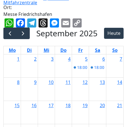
Ort:
Messe Friedrichshafen
WhatsApp
Facebook
Telegram
Threads
Messenger
Email
Copy
Link
September 2025
Heute
Mo
Di
Mi
Do
Fr
Sa
So
1
2
3
4
5
6
7
18:00
Start Date
18:00
Bluebird C
8
9
10
11
12
13
14
15
16
17
18
19
20
21