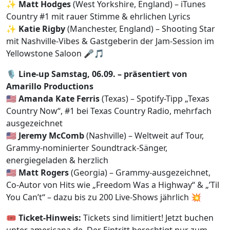
✨
Matt Hodges
(West Yorkshire, England) – iTunes
Country #1 mit rauer Stimme & ehrlichen Lyrics
✨
Katie Rigby
(Manchester, England) – Shooting Star
mit Nashville-Vibes & Gastgeberin der Jam-Session im
Yellowstone Saloon 🎤🎵
🎙️
Line-up Samstag, 06.09. – präsentiert von
Amarillo Productions
🇺🇸
Amanda Kate Ferris
(Texas) – Spotify-Tipp „Texas
Country Now“, #1 bei Texas Country Radio, mehrfach
ausgezeichnet
🇺🇸
Jeremy McComb
(Nashville) – Weltweit auf Tour,
Grammy-nominierter Soundtrack-Sänger,
energiegeladen & herzlich
🇺🇸
Matt Rogers
(Georgia) – Grammy-ausgezeichnet,
Co-Autor von Hits wie „Freedom Was a Highway“ & „’Til
You Can’t“ – dazu bis zu 200 Live-Shows jährlich 💥
🎟️
Ticket-Hinweis:
Tickets sind limitiert! Jetzt buchen
unter americana.de. Der Eintritt berechtigt nur zum