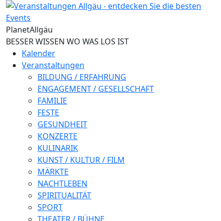
Direkt zum Inhalt
Planet
Allgäu
BESSER WISSEN WO WAS LOS IST
Kalender
Veranstaltungen
BILDUNG / ERFAHRUNG
ENGAGEMENT / GESELLSCHAFT
FAMILIE
FESTE
GESUNDHEIT
KONZERTE
KULINARIK
KUNST / KULTUR / FILM
MÄRKTE
NACHTLEBEN
SPIRITUALITÄT
SPORT
THEATER / BÜHNE