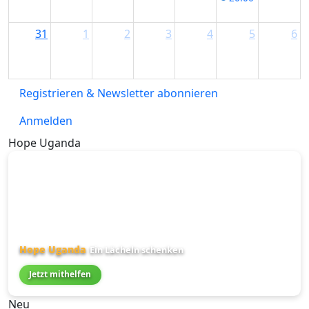
31
1
2
3
4
5
6
Registrieren & Newsletter abonnieren
Anmelden
Hope Uganda
Hope Uganda
Ein Lächeln schenken
Jetzt mithelfen
Neu