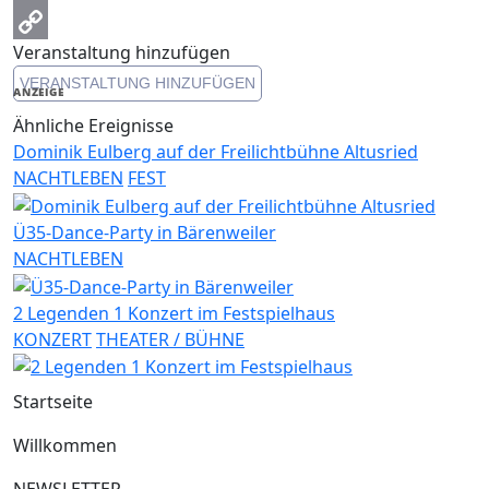
Email
Veranstaltung hinzufügen
Copy
VERANSTALTUNG HINZUFÜGEN
Link
ANZEIGE
Ähnliche Ereignisse
Dominik Eulberg auf der Freilichtbühne Altusried
NACHTLEBEN
FEST
Ü35-Dance-Party in Bärenweiler
NACHTLEBEN
2 Legenden 1 Konzert im Festspielhaus
KONZERT
THEATER / BÜHNE
Startseite
Willkommen