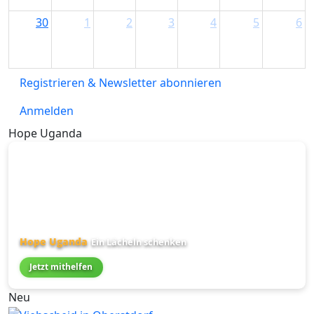
30
1
2
3
4
5
6
Registrieren & Newsletter abonnieren
Anmelden
Hope Uganda
Hope Uganda
Ein Lächeln schenken
Jetzt mithelfen
Neu