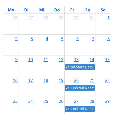
Link
Mo
Di
Mi
Do
Fr
Sa
So
26
27
28
29
30
31
1
2
3
4
5
6
7
8
9
10
11
12
13
14
15
21:00
Start Date
16
17
18
19
20
21
22
21:00
Cocktail Nacht im Seven 
23
24
25
26
27
28
29
21:00
Cocktail Nacht im Seven 