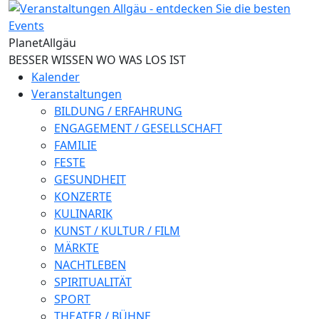
Direkt zum Inhalt
Planet
Allgäu
BESSER WISSEN WO WAS LOS IST
Kalender
Veranstaltungen
BILDUNG / ERFAHRUNG
ENGAGEMENT / GESELLSCHAFT
FAMILIE
FESTE
GESUNDHEIT
KONZERTE
KULINARIK
KUNST / KULTUR / FILM
MÄRKTE
NACHTLEBEN
SPIRITUALITÄT
SPORT
THEATER / BÜHNE