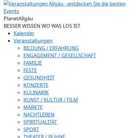
Direkt zum Inhalt
Planet
Allgäu
BESSER WISSEN WO WAS LOS IST
Kalender
Veranstaltungen
BILDUNG / ERFAHRUNG
ENGAGEMENT / GESELLSCHAFT
FAMILIE
FESTE
GESUNDHEIT
KONZERTE
KULINARIK
KUNST / KULTUR / FILM
MÄRKTE
NACHTLEBEN
SPIRITUALITÄT
SPORT
THEATER / BÜHNE