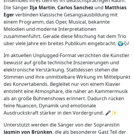
Ensembles ihres Genres im deutschsprachigen Raum.
Die Sänger
Ilja Martin
,
Carlos Sanchez
und
Matthias
Eger
verbinden klassische Gesangsausbildung mit
einem Programm, das Oper, Musical, bekannte
Melodien und moderne Interpretationen
zusammenführt. Gerade diese Mischung hat dem Trio
über viele Jahre ein breites Publikum eingebracht. 🌍🎶
Im aktuellen Unplugged-Format verzichten die Künstler
bewusst auf große technische Inszenierungen und
elektronische Verstärkung. Stattdessen stehen die
Stimmen und ihre unmittelbare Wirkung im Mittelpunkt
des Konzertabends. Begleitet nur von einem Klavier
entsteht eine Atmosphäre, die näher an Kammermusik
als an große Bühnenshows erinnert. Dadurch rücken
feine Nuancen, Dynamik und emotionale
Ausdruckskraft stärker in den Vordergrund. 🎤✨
Unterstützt werden die Sänger von der Sopranistin
Jasmin von Brünken
, die als besonderer Gast Teil der