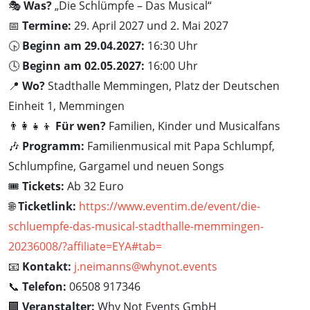
🎭
Was?
„Die Schlümpfe – Das Musical“
📅
Termine:
29. April 2027 und 2. Mai 2027
🕟
Beginn am 29.04.2027:
16:30 Uhr
🕓
Beginn am 02.05.2027:
16:00 Uhr
📍
Wo?
Stadthalle Memmingen, Platz der Deutschen
Einheit 1, Memmingen
👨‍👩‍👧‍👦
Für wen?
Familien, Kinder und Musicalfans
🎶
Programm:
Familienmusical mit Papa Schlumpf,
Schlumpfine, Gargamel und neuen Songs
🎟️
Tickets:
Ab 32 Euro
🌐
Ticketlink:
https://www.eventim.de/event/die-
schluempfe-das-musical-stadthalle-memmingen-
20236008/?affiliate=EYA#tab=
📧
Kontakt:
j.neimanns@whynot.events
📞
Telefon:
06508 917346
🏢
Veranstalter:
Why Not Events GmbH