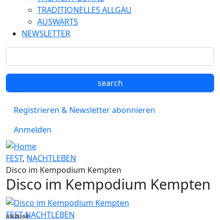
TRADITIONELLES ALLGÄU
AUSWÄRTS
NEWSLETTER
Registrieren & Newsletter abonnieren
Anmelden
FEST
,
NACHTLEBEN
Disco im Kempodium Kempten
Disco im Kempodium Kempten
FEST
NACHTLEBEN
ANZEIGE