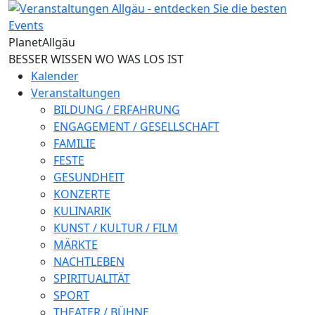
Direkt zum Inhalt
Planet
Allgäu
BESSER WISSEN WO WAS LOS IST
Kalender
Veranstaltungen
BILDUNG / ERFAHRUNG
ENGAGEMENT / GESELLSCHAFT
FAMILIE
FESTE
GESUNDHEIT
KONZERTE
KULINARIK
KUNST / KULTUR / FILM
MÄRKTE
NACHTLEBEN
SPIRITUALITÄT
SPORT
THEATER / BÜHNE