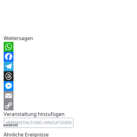
Weitersagen
WhatsApp
Facebook
Telegram
Threads
Messenger
Email
Veranstaltung hinzufügen
Copy
VERANSTALTUNG HINZUFÜGEN
Link
ANZEIGE
Ähnliche Ereignisse