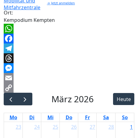
→ Jetzt anmelden
Ort:
Kempodium Kempten
WhatsApp
Facebook
Telegram
Threads
Messenger
Email
März 2026
Copy
Heute
Link
Mo
Di
Mi
Do
Fr
Sa
So
23
24
25
26
27
28
1