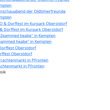
inschauabend der Oldtimerfreunde
mpten
 & Dorffest im Kurpark Oberstdorf
eammed heabe" in Kempten
rffest Oberstdorf
achtenmarkt in Pfronten
sik