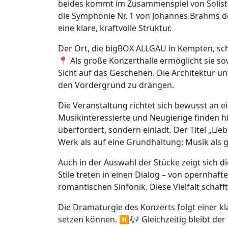
beides kommt im Zusammenspiel von Solist 
die Symphonie Nr. 1 von Johannes Brahms d
eine klare, kraftvolle Struktur.
Der Ort, die bigBOX ALLGÄU in Kempten, sc
📍 Als große Konzerthalle ermöglicht sie sow
Sicht auf das Geschehen. Die Architektur un
den Vordergrund zu drängen.
Die Veranstaltung richtet sich bewusst an e
Musikinteressierte und Neugierige finden hi
überfordert, sondern einlädt. Der Titel „Lie
Werk als auf eine Grundhaltung: Musik als 
Auch in der Auswahl der Stücke zeigt sich 
Stile treten in einen Dialog – von opernhaft
romantischen Sinfonik. Diese Vielfalt scha
Die Dramaturgie des Konzerts folgt einer kl
setzen können. ⏸️🎶 Gleichzeitig bleibt de