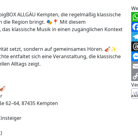
We
r bigBOX ALLGÄU Kempten, die regelmäßig klassische
n die Region bringt. 🎭📍 Mit diesem
Wh
 das klassische Musik in einen zugänglichen Kontext
Fa
Te
sivität setzt, sondern auf gemeinsames Hören. 🎻✨
Th
hte entfaltet sich eine Veranstaltung, die klassische
len Alltags zeigt.
Me
Em
Ve
Co
 🎻
V
Li
hr
ANZ
ße 62–64, 87435 Kempten
Einsteiger
)