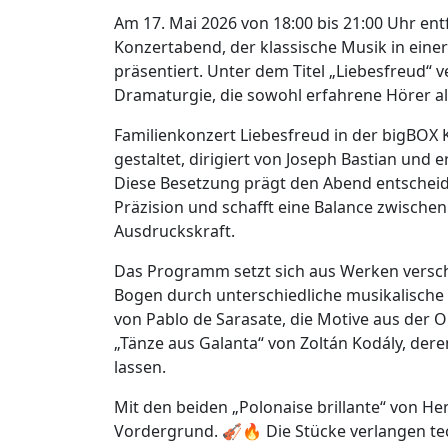
Am 17. Mai 2026 von 18:00 bis 21:00 Uhr ent
Konzertabend, der klassische Musik in ein
präsentiert. Unter dem Titel „Liebesfreud“
Dramaturgie, die sowohl erfahrene Hörer als au
Familienkonzert Liebesfreud in der bigBO
gestaltet, dirigiert von Joseph Bastian und
Diese Besetzung prägt den Abend entscheiden
Präzision und schafft eine Balance zwischen
Ausdruckskraft.
Das Programm setzt sich aus Werken vers
Bogen durch unterschiedliche musikalische S
von Pablo de Sarasate, die Motive aus der Op
„Tänze aus Galanta“ von Zoltán Kodály, dere
lassen.
Mit den beiden „Polonaise brillante“ von Hen
Vordergrund. 🎻🔥 Die Stücke verlangen tec