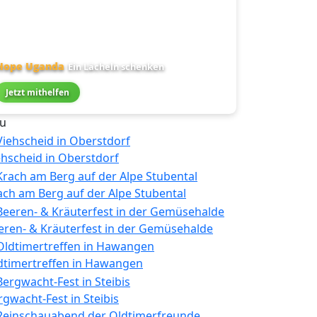
Hope Uganda
Ein Lächeln schenken
Jetzt mithelfen
u
ehscheid in Oberstdorf
ach am Berg auf der Alpe Stubental
eren- & Kräuterfest in der Gemüsehalde
dtimertreffen in Hawangen
rgwacht-Fest in Steibis