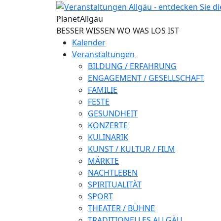
Direkt zum Inhalt
Planet
Allgäu
BESSER WISSEN WO WAS LOS IST
Kalender
Veranstaltungen
BILDUNG / ERFAHRUNG
ENGAGEMENT / GESELLSCHAFT
FAMILIE
FESTE
GESUNDHEIT
KONZERTE
KULINARIK
KUNST / KULTUR / FILM
MÄRKTE
NACHTLEBEN
SPIRITUALITÄT
SPORT
THEATER / BÜHNE
TRADITIONELLES ALLGÄU