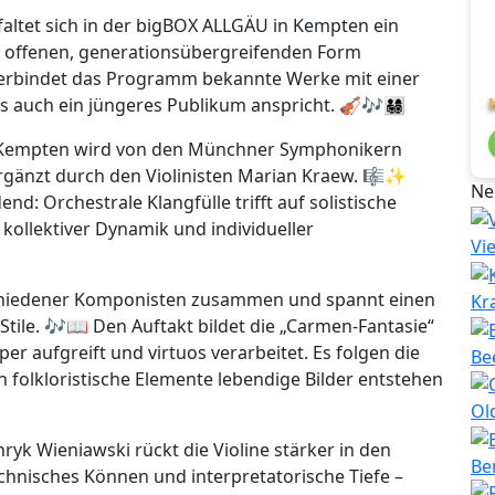
faltet sich in der bigBOX ALLGÄU in Kempten ein
er offenen, generationsübergreifenden Form
 verbindet das Programm bekannte Werke mit einer
ch ein jüngeres Publikum anspricht. 🎻🎶👨‍👩‍👧‍👦
X Kempten wird von den Münchner Symphonikern
 ergänzt durch den Violinisten Marian Kraew. 🎼✨
Ne
d: Orchestrale Klangfülle trifft auf solistische
 kollektiver Dynamik und individueller
Vi
chiedener Komponisten zusammen und spannt einen
Kr
tile. 🎶📖 Den Auftakt bildet die „Carmen-Fantasie“
er aufgreift und virtuos verarbeitet. Es folgen die
Be
n folkloristische Elemente lebendige Bilder entstehen
Ol
ryk Wieniawski rückt die Violine stärker in den
Be
hnisches Können und interpretatorische Tiefe –