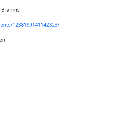
, Brahms
vents/1238189141142323/
ten