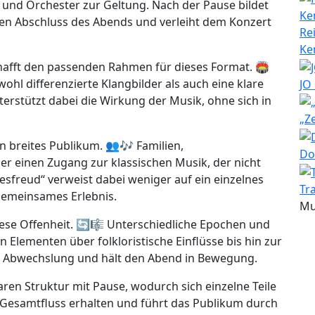
und Orchester zur Geltung. Nach der Pause bildet
en Abschluss des Abends und verleiht dem Konzert
Re
Ke
hafft den passenden Rahmen für dieses Format. 🏟️
ohl differenzierte Klangbilder als auch eine klare
JO
terstützt dabei die Wirkung der Musik, ohne sich in
„Z
in breites Publikum. 👥🎶 Familien,
Do
er einen Zugang zur klassischen Musik, der nicht
besfreud“ verweist dabei weniger auf ein einzelnes
Tr
gemeinsames Erlebnis.
Mu
diese Offenheit. 🔄🎼 Unterschiedliche Epochen und
en Elementen über folkloristische Einflüsse bis hin zur
fft Abwechslung und hält den Abend in Bewegung.
aren Struktur mit Pause, wodurch sich einzelne Teile
r Gesamtfluss erhalten und führt das Publikum durch