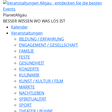
Direkt zum Inhalt
Planet
Allgäu
BESSER WISSEN WO WAS LOS IST
Kalender
Veranstaltungen
BILDUNG / ERFAHRUNG
ENGAGEMENT / GESELLSCHAFT
FAMILIE
FESTE
GESUNDHEIT
KONZERTE
KULINARIK
KUNST / KULTUR / FILM
MÄRKTE
NACHTLEBEN
SPIRITUALITÄT
SPORT
THEATER / BÜHNE