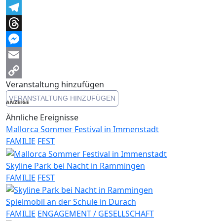
Facebook
Telegram
Threads
Messenger
Email
Veranstaltung hinzufügen
Copy
VERANSTALTUNG HINZUFÜGEN
Link
ANZEIGE
Ähnliche Ereignisse
Mallorca Sommer Festival in Immenstadt
FAMILIE
FEST
Skyline Park bei Nacht in Rammingen
FAMILIE
FEST
Spielmobil an der Schule in Durach
FAMILIE
ENGAGEMENT / GESELLSCHAFT