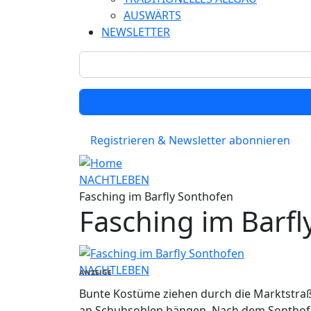
AUSWÄRTS
NEWSLETTER
Registrieren & Newsletter abonnieren
NACHTLEBEN
Fasching im Barfly Sonthofen
Fasching im Barfl
NACHTLEBEN
ANZEIGE
Bunte Kostüme ziehen durch die Marktstraße
an Schuhsohlen hängen. Nach dem Sonthofe