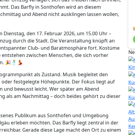
mt. Das Barfly in Sonthofen wird an diesem
achmittag und Abend nicht ausklingen lassen wollen,
m Dienstag, den 17. Februar 2026, um 15.00 Uhr –
mzug durch die Stadt. Die Veranstaltung knüpft an
entspannter Club- und Baratmosphäre fort. Kostüme
Ne
e entstehen zwischen Menschen, die sich vorher
en. 🎉🕺💃
Ki
Programmpunkt als Zustand. Musik begleitet den
oder festgelegte Höhepunkte. Der Fokus liegt auf
Ku
n und bewusst leicht. Wer später am Abend
ng als am Nachmittag – doch beides gehört zu dieser
Ku
wachsenes Publikum aus Sonthofen und Umgebung
Au
gäu erleben möchten. Das Barfly liegt zentral in der
Ke
reichbar. Gerade diese Lage macht den Ort zu einem