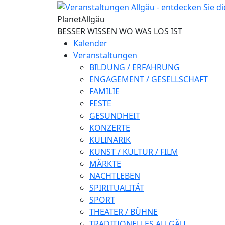
Direkt zum Inhalt
Planet
Allgäu
BESSER WISSEN WO WAS LOS IST
Kalender
Veranstaltungen
BILDUNG / ERFAHRUNG
ENGAGEMENT / GESELLSCHAFT
FAMILIE
FESTE
GESUNDHEIT
KONZERTE
KULINARIK
KUNST / KULTUR / FILM
MÄRKTE
NACHTLEBEN
SPIRITUALITÄT
SPORT
THEATER / BÜHNE
TRADITIONELLES ALLGÄU