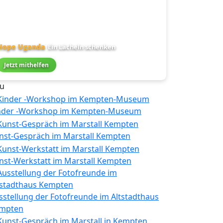
Hope Uganda
Ein Lächeln schenken
Jetzt mithelfen
u
nder -Workshop im Kempten-Museum
nst-Gespräch im Marstall Kempten
nst-Werkstatt im Marstall Kempten
sstellung der Fotofreunde im Altstadthaus
mpten