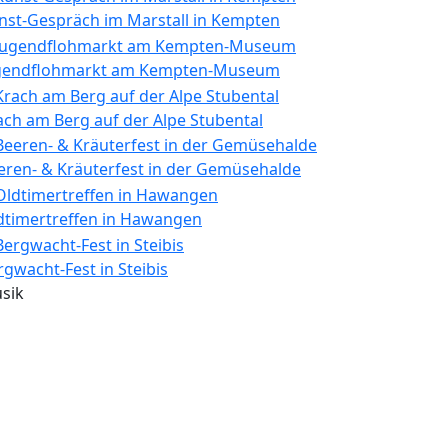
nst-Gespräch im Marstall in Kempten
gendflohmarkt am Kempten-Museum
ach am Berg auf der Alpe Stubental
eren- & Kräuterfest in der Gemüsehalde
dtimertreffen in Hawangen
rgwacht-Fest in Steibis
sik