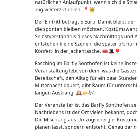
natürlichen Anlaufpunkt, wenn sich die Str
Tag weiterzuführen. 📍🥳
Der Eintritt beträgt 5 Euro. Damit bleibt de
die spontan bleiben möchten. Kostümzwang 
Selbstverständnis dieses Nachmittags und
entstehen kleine Szenen, die später oft nur
Konfetti in der Jackentasche. 🎟️🎩🎈
Fasching im Barfly Sonthofen ist keine Insz
Veranstaltung lebt von dem, was die Gäste 
Bereitschaft, den Alltag für ein paar Stunde
Mitternacht dauert, gibt Raum für untersch
langen Ausklang. 🕰️🍻🎶
Der Veranstalter ist das Barfly Sonthofen se
Nachtlebens ist der Ort vielen bekannt, doc
Die Mischung aus Umzugsenergie, Kostümen 
planen lässt, sondern entsteht. Genau darin