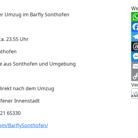
We
r Umzug im Barfly Sonthofen
Wh
Fa
a. 23.55 Uhr
Te
nthofen
Th
te aus Sonthofen und Umgebung
Me
Em
Ve
Co
 direkt nach dem Umzug
V
Li
ANZ
ofener Innenstadt
8321 65330
om/BarflySonthofen/