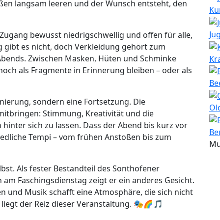
aßen langsam leeren und der Wunsch entsteht, den
Ku
Ju
r Zugang bewusst niedrigschwellig und offen für alle,
gibt es nicht, doch Verkleidung gehört zum
 Abends. Zwischen Masken, Hüten und Schminke
Kr
 noch als Fragmente in Erinnerung bleiben – oder als
Be
enierung, sondern eine Fortsetzung. Die
Ol
mitbringen: Stimmung, Kreativität und die
n hinter sich zu lassen. Dass der Abend bis kurz vor
Be
iedliche Tempi – vom frühen Anstoßen bis zum
Mu
lbst. Als fester Bestandteil des Sonthofener
h am Faschingsdienstag zeigt er ein anderes Gesicht.
und Musik schafft eine Atmosphäre, die sich nicht
 liegt der Reiz dieser Veranstaltung. 🎭🌈🎵