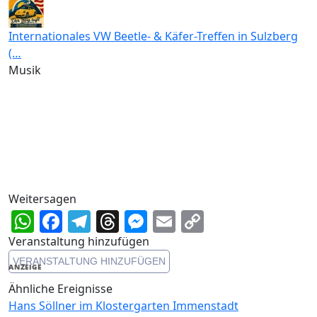
Internationales VW Beetle- & Käfer-Treffen in Sulzberg
(…
Musik
Weitersagen
WhatsApp
Facebook
Telegram
Threads
Messenger
Email
Copy
Link
Veranstaltung hinzufügen
VERANSTALTUNG HINZUFÜGEN
ANZEIGE
Ähnliche Ereignisse
Hans Söllner im Klostergarten Immenstadt