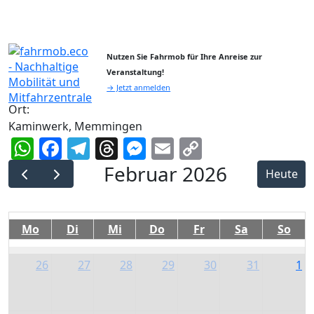
Nutzen Sie Fahrmob für Ihre Anreise zur
Veranstaltung!
→ Jetzt anmelden
Ort:
Kaminwerk, Memmingen
WhatsApp
Facebook
Telegram
Threads
Messenger
Email
Copy
Link
Februar 2026
Heute
Mo
Di
Mi
Do
Fr
Sa
So
26
27
28
29
30
31
1