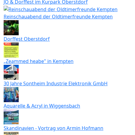
JO & Dorffest im Kurpark Oberstdorf
Reinschauabend der Oldtimerfreunde Kempten
Dorffest Oberstdorf
„Zeammed heabe" in Kempten
30 Jahre Sontheim Industrie Elektronik GmbH
Aquarelle & Acryl in Wiggensbach
Skandinavien - Vortrag von Armin Hofmann