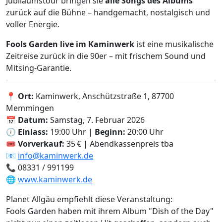
Jubiläumstour bringen sie
alle Songs des Albums
zurück auf die Bühne – handgemacht, nostalgisch und
voller Energie.
Fools Garden live im Kaminwerk
ist eine musikalische
Zeitreise zurück in die 90er – mit frischem Sound und
Mitsing-Garantie.
📍
Ort:
Kaminwerk, Anschützstraße 1, 87700
Memmingen
📅
Datum:
Samstag, 7. Februar 2026
🕖
Einlass:
19:00 Uhr |
Beginn:
20:00 Uhr
🎟️
Vorverkauf:
35 € | Abendkassenpreis tba
📧
info@kaminwerk.de
📞 08331 / 991199
🌐
www.kaminwerk.de
Planet Allgäu empfiehlt diese Veranstaltung:
Fools Garden haben mit ihrem Album "Dish of the Day"