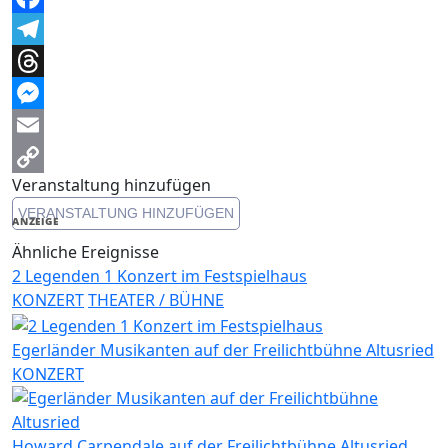
Facebook
Telegram
Threads
Messenger
Email
Veranstaltung hinzufügen
Copy
VERANSTALTUNG HINZUFÜGEN
Link
ANZEIGE
Ähnliche Ereignisse
2 Legenden 1 Konzert im Festspielhaus
KONZERT
THEATER / BÜHNE
Egerländer Musikanten auf der Freilichtbühne Altusried
KONZERT
Howard Carpendale auf der Freilichtbühne Altusried