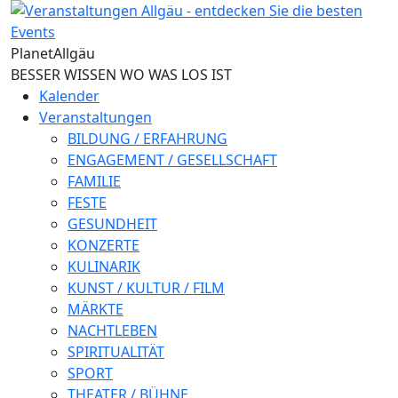
Direkt zum Inhalt
Planet
Allgäu
BESSER WISSEN WO WAS LOS IST
Kalender
Veranstaltungen
BILDUNG / ERFAHRUNG
ENGAGEMENT / GESELLSCHAFT
FAMILIE
FESTE
GESUNDHEIT
KONZERTE
KULINARIK
KUNST / KULTUR / FILM
MÄRKTE
NACHTLEBEN
SPIRITUALITÄT
SPORT
THEATER / BÜHNE