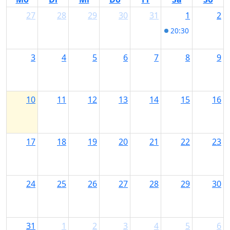
27
28
29
30
31
1
2
20:30
Disney at
3
4
5
6
7
8
9
10
11
12
13
14
15
16
17
18
19
20
21
22
23
24
25
26
27
28
29
30
31
1
2
3
4
5
6