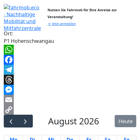
Nutzen Sie Fahrmob für Ihre Anreise zur
Veranstaltung!
→ Jetzt anmelden
Ort:
P1 Hohenschwangau
WhatsApp
Facebook
Telegram
Threads
Messenger
Email
August 2026
Copy
Heute
Link
Mo
Di
Mi
Do
Fr
Sa
So