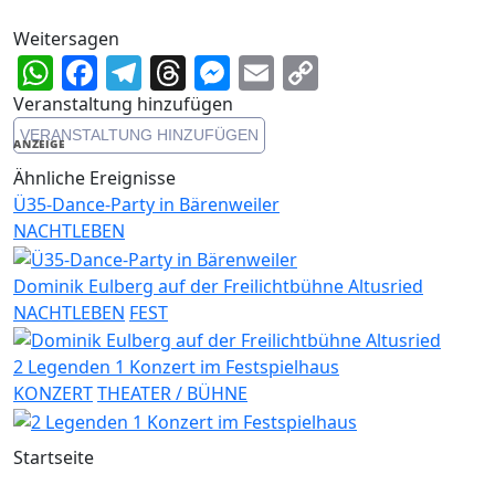
Weitersagen
WhatsApp
Facebook
Telegram
Threads
Messenger
Email
Copy
Link
Veranstaltung hinzufügen
VERANSTALTUNG HINZUFÜGEN
ANZEIGE
Ähnliche Ereignisse
Ü35-Dance-Party in Bärenweiler
NACHTLEBEN
Dominik Eulberg auf der Freilichtbühne Altusried
NACHTLEBEN
FEST
2 Legenden 1 Konzert im Festspielhaus
KONZERT
THEATER / BÜHNE
Startseite