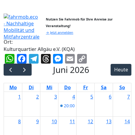
Nutzen Sie Fahrmob für Ihre Anreise zur
Veranstaltung!
→ Jetzt anmelden
Ort:
Kulturquartier Allgäu e.V. (KQA)
WhatsApp
Facebook
Telegram
Threads
Messenger
Email
Copy
Link
Juni 2026
Heute
Mo
Di
Mi
Do
Fr
Sa
So
1
2
3
4
5
6
7
20:00
Francel Collins Duo im Kultu
8
9
10
11
12
13
14