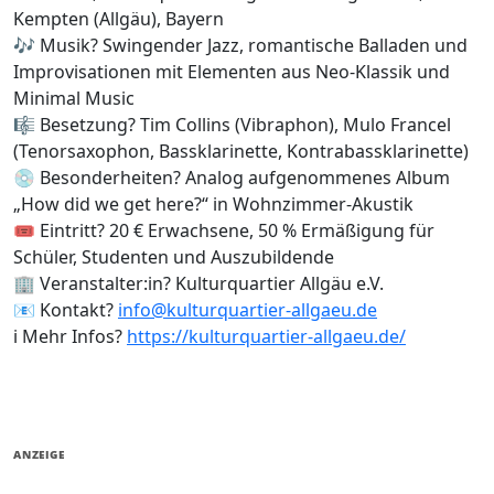
Kempten (Allgäu), Bayern
🎶 Musik? Swingender Jazz, romantische Balladen und
Improvisationen mit Elementen aus Neo-Klassik und
Minimal Music
🎼 Besetzung? Tim Collins (Vibraphon), Mulo Francel
(Tenorsaxophon, Bassklarinette, Kontrabassklarinette)
💿 Besonderheiten? Analog aufgenommenes Album
„How did we get here?“ in Wohnzimmer-Akustik
🎟️ Eintritt? 20 € Erwachsene, 50 % Ermäßigung für
Schüler, Studenten und Auszubildende
🏢 Veranstalter:in? Kulturquartier Allgäu e.V.
📧 Kontakt?
info@kulturquartier-allgaeu.de
ℹ️ Mehr Infos?
https://kulturquartier-allgaeu.de/
ANZEIGE