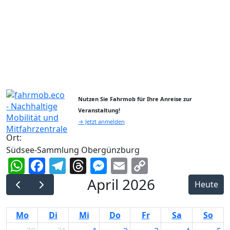
Nutzen Sie Fahrmob für Ihre Anreise zur
Veranstaltung!
→ Jetzt anmelden
Ort:
Südsee-Sammlung Obergünzburg
WhatsApp
Facebook
Telegram
Threads
Messenger
Email
Copy
Link
April 2026
Heute
Mo
Di
Mi
Do
Fr
Sa
So