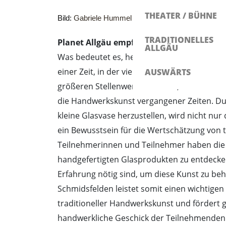
THEATER / BÜHNE
Gabriele Hummel
Bild:
TRADITIONELLES
Planet Allgäu empfiehlt diese Veranstaltu
ALLGÄU
Was bedeutet es, heute noch traditionelle 
einer Zeit, in der viele Produkte maschinel
AUSWÄRTS
größeren Stellenwert einnimmt, bietet die K
die Handwerkskunst vergangener Zeiten. Durc
kleine Glasvase herzustellen, wird nicht nu
ein Bewusstsein für die Wertschätzung von 
Teilnehmerinnen und Teilnehmer haben die G
handgefertigten Glasprodukten zu entdecken
Erfahrung nötig sind, um diese Kunst zu be
Schmidsfelden leistet somit einen wichtige
traditioneller Handwerkskunst und fördert gl
handwerkliche Geschick der Teilnehmenden