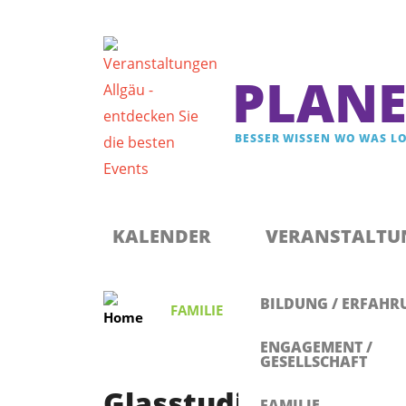
PLANE
BESSER WISSEN WO WAS LO
Registrieren & Newsletter abonnieren
Anmelden
KALENDER
VERANSTALTU
BILDUNG / ERFAHR
FAMILIE
Glasstudio Schmidsfe
ENGAGEMENT /
GESELLSCHAFT
Glasstudio Schmidsf
FAMILIE