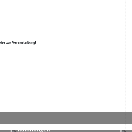
ise zur Veranstaltung!
er
y
k
Skyline Park bei Nacht in
S
Rammingen