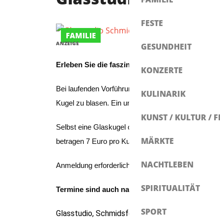
FESTE
FAMILIE
ANZEIGE
GESUNDHEIT
Erleben Sie die faszinierende Kunst des Glasb
KONZERTE
Bei laufenden Vorführungen können Sie hautnah mit
KULINARIK
Kugel zu blasen. Ein unvergessliches Erlebnis und e
KUNST / KULTUR / F
Selbst eine Glaskugel oder eine kleine Glasvase her
MÄRKTE
betragen 7 Euro pro Kugel.
NACHTLEBEN
Anmeldung erforderlich unter Tel. 07567 9887394
SPIRITUALITÄT
Termine sind auch nach Vereinbarung möglich.
SPORT
Glasstudio, Schmidsfelden 15, Leutkirch