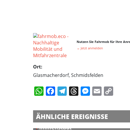
Nutzen Sie Fahrmob für Ihre Anre
→ Jetzt anmelden
Ort:
Glasmacherdorf, Schmidsfelden
WhatsApp
Facebook
Telegram
Threads
Messeng
Email
Cop
Lin
ÄHNLICHE EREIGNISSE
Mallorca Sommer Festival in
Immenstadt