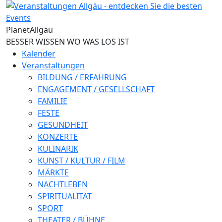
Direkt zum Inhalt
Planet
Allgäu
BESSER WISSEN WO WAS LOS IST
Kalender
Veranstaltungen
BILDUNG / ERFAHRUNG
ENGAGEMENT / GESELLSCHAFT
FAMILIE
FESTE
GESUNDHEIT
KONZERTE
KULINARIK
KUNST / KULTUR / FILM
MÄRKTE
NACHTLEBEN
SPIRITUALITÄT
SPORT
THEATER / BÜHNE