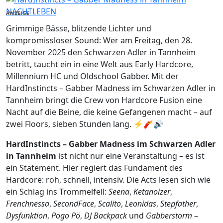
NACHTLEBEN
ANZEIGE
Grimmige Bässe, blitzende Lichter und
kompromissloser Sound: Wer am Freitag, den 28.
November 2025 den Schwarzen Adler in Tannheim
betritt, taucht ein in eine Welt aus Early Hardcore,
Millennium HC und Oldschool Gabber. Mit der
HardInstincts – Gabber Madness im Schwarzen Adler in
Tannheim bringt die Crew von Hardcore Fusion eine
Nacht auf die Beine, die keine Gefangenen macht – auf
zwei Floors, sieben Stunden lang. ⚡🧨🔊
HardInstincts – Gabber Madness im Schwarzen Adler
in Tannheim
ist nicht nur eine Veranstaltung – es ist
ein Statement. Hier regiert das Fundament des
Hardcore: roh, schnell, intensiv. Die Acts lesen sich wie
ein Schlag ins Trommelfell:
Seena
,
Ketanoizer
,
Frenchnessa
,
SecondFace
,
Scalito
,
Leonidas
,
Stepfather
,
Dysfunktion
,
Pogo Pö
,
DJ Backpack
und
Gabberstorm
–