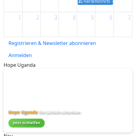
22:00
HardInstincts – Gabber M
1
2
3
4
5
6
7
Registrieren & Newsletter abonnieren
Anmelden
Hope Uganda
Hope Uganda
Ein Lächeln schenken
Jetzt mithelfen
Neu