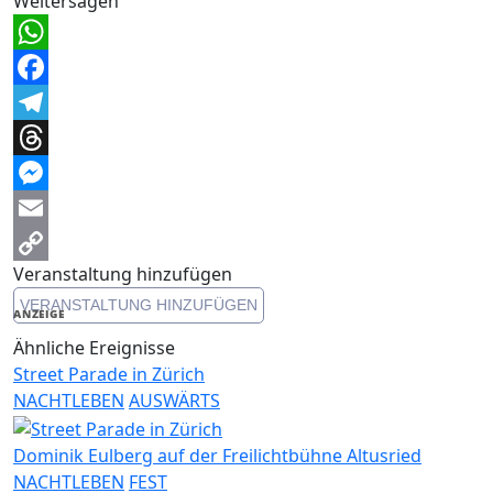
Weitersagen
WhatsApp
Facebook
Telegram
Threads
Messenger
Email
Veranstaltung hinzufügen
Copy
VERANSTALTUNG HINZUFÜGEN
Link
ANZEIGE
Ähnliche Ereignisse
Street Parade in Zürich
NACHTLEBEN
AUSWÄRTS
Dominik Eulberg auf der Freilichtbühne Altusried
NACHTLEBEN
FEST