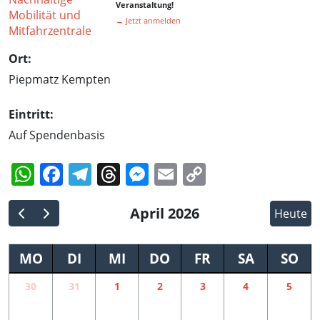
Veranstaltung!
→ Jetzt anmelden
Ort:
Piepmatz Kempten
Eintritt:
Auf Spendenbasis
WhatsApp
Facebook
Telegram
Threads
Messenger
Email
Copy
Link
April 2026
Heute
MO
DI
MI
DO
FR
SA
SO
30
31
1
2
3
4
5