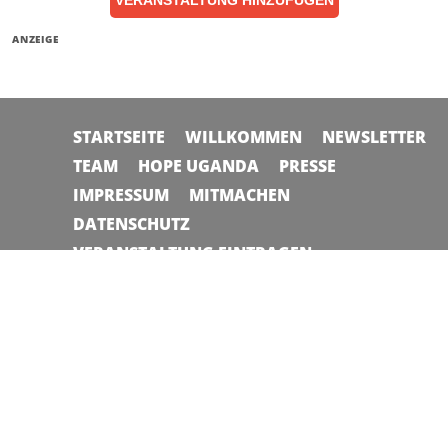
ANZEIGE
STARTSEITE
WILLKOMMEN
NEWSLETTER
TEAM
HOPE UGANDA
PRESSE
IMPRESSUM
MITMACHEN
DATENSCHUTZ
VERANSTALTUNG EINTRAGEN
© 2026 Planet Allgäu | Made in Altusried