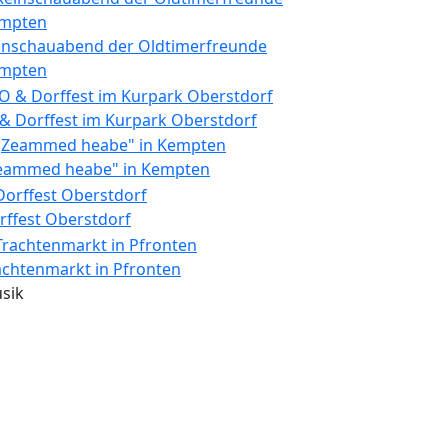
inschauabend der Oldtimerfreunde
mpten
 & Dorffest im Kurpark Oberstdorf
eammed heabe" in Kempten
rffest Oberstdorf
achtenmarkt in Pfronten
sik