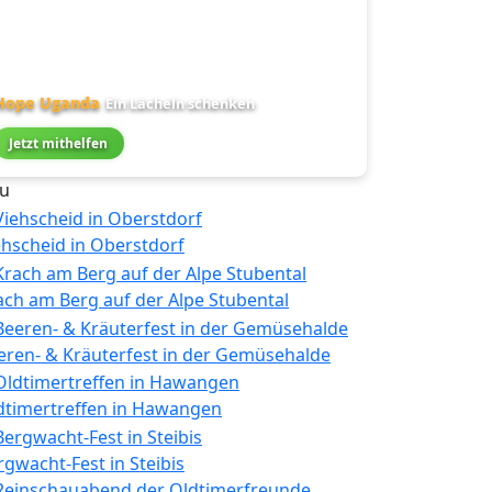
Hope Uganda
Ein Lächeln schenken
Jetzt mithelfen
u
ehscheid in Oberstdorf
ach am Berg auf der Alpe Stubental
eren- & Kräuterfest in der Gemüsehalde
dtimertreffen in Hawangen
rgwacht-Fest in Steibis