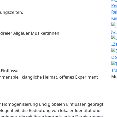
Re
nungszeiten.
Ke
JO
dreier Allgäuer Musiker:innen
„Z
Do
Tr
-Einflüsse
Mu
menspiel, klangliche Heimat, offenes Experiment
:
er Homogenisierung und globalen Einflüssen geprägt
Gelegenheit, die Bedeutung von lokaler Identität und
er:innen, die mit ihren improvisierten Darbietungen