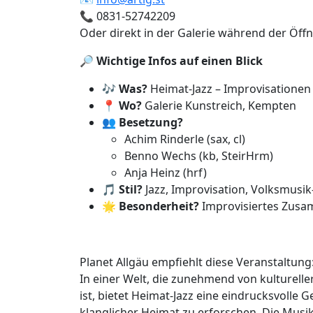
📞 0831-52742209
Oder direkt in der Galerie während der Öff
🔎
Wichtige Infos auf einen Blick
🎶
Was?
Heimat-Jazz – Improvisationen 
📍
Wo?
Galerie Kunstreich, Kempten
👥
Besetzung?
Achim Rinderle (sax, cl)
Benno Wechs (kb, SteirHrm)
Anja Heinz (hrf)
🎵
Stil?
Jazz, Improvisation, Volksmusik
🌟
Besonderheit?
Improvisiertes Zusam
Planet Allgäu empfiehlt diese Veranstaltung
In einer Welt, die zunehmend von kulturell
ist, bietet Heimat-Jazz eine eindrucksvolle 
klanglicher Heimat zu erforschen. Die Musik