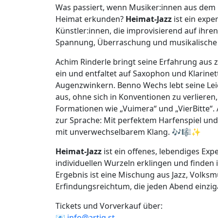
Was passiert, wenn Musiker:innen aus dem 
Heimat erkunden?
Heimat-Jazz
ist ein exp
Künstler:innen, die improvisierend auf ihr
Spannung, Überraschung und musikalische
Achim Rinderle bringt seine Erfahrung aus z
ein und entfaltet auf Saxophon und Klarinet
Augenzwinkern. Benno Wechs lebt seine Lei
aus, ohne sich in Konventionen zu verlieren
Formationen wie „Vuimera“ und „VierBitte“.
zur Sprache: Mit perfektem Harfenspiel und
mit unverwechselbarem Klang. 🎶🎼✨
Heimat-Jazz
ist ein offenes, lebendiges Exp
individuellen Wurzeln erklingen und finde
Ergebnis ist eine Mischung aus Jazz, Volks
Erfindungsreichtum, die jeden Abend einzi
Tickets und Vorverkauf über:
📧
info@artig.st