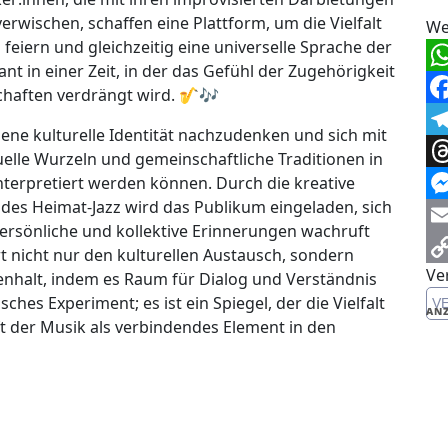
rwischen, schaffen eine Plattform, um die Vielfalt
We
feiern und gleichzeitig eine universelle Sprache der
nt in einer Zeit, in der das Gefühl der Zugehörigkeit
Wh
chaften verdrängt wird. 🎷🎶
Fa
gene kulturelle Identität nachzudenken und sich mit
Te
uelle Wurzeln und gemeinschaftliche Traditionen in
Th
nterpretiert werden können. Durch die kreative
 des Heimat-Jazz wird das Publikum eingeladen, sich
Me
persönliche und kollektive Erinnerungen wachruft
Em
t nicht nur den kulturellen Austausch, sondern
Ve
Co
enhalt, indem es Raum für Dialog und Verständnis
sches Experiment; es ist ein Spiegel, der die Vielfalt
V
Li
ANZ
aft der Musik als verbindendes Element in den