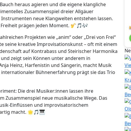
Bauch heraus agieren und die eigene klangliche
erimentelles Zusammenspiel dreier Allgäuer
en Instrumenten neue Klangwelten entstehen lassen.
 Freiheit prägen jeden Moment. 🎷🎵🎶
ahlreichen Projekten wie „anim“ oder „Drei von Frei“
te seine kreative Improvisationskunst – oft mit einem
Ne
denschaft auf Kontrabass und Steirischer Harmonika
, und zeigt sein Können unter anderem in
 Anja Heinz, Harfenistin und Sängerin, macht Musik
Vi
 internationaler Bühnenerfahrung prägt sie das Trio
Kr
eriment: Die drei Musiker:innen lassen ihre
Be
n im Zusammenspiel neue musikalische Wege. Das
musik-Einflüssen und improvisatorischem
Ol
gartig macht. 🌟🎵🎹
Be