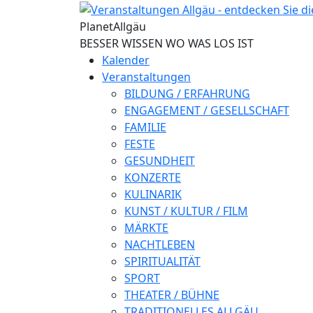
Direkt zum Inhalt
Planet
Allgäu
BESSER WISSEN WO WAS LOS IST
Kalender
Veranstaltungen
BILDUNG / ERFAHRUNG
ENGAGEMENT / GESELLSCHAFT
FAMILIE
FESTE
GESUNDHEIT
KONZERTE
KULINARIK
KUNST / KULTUR / FILM
MÄRKTE
NACHTLEBEN
SPIRITUALITÄT
SPORT
THEATER / BÜHNE
TRADITIONELLES ALLGÄU