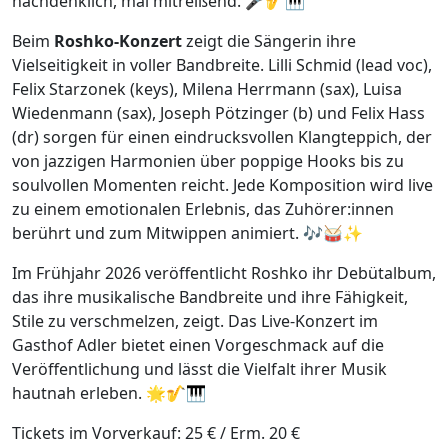
nachdenklich, mal mitreißend. 🎤🎷🎹
Beim
Roshko-Konzert
zeigt die Sängerin ihre
Vielseitigkeit in voller Bandbreite. Lilli Schmid (lead voc),
Felix Starzonek (keys), Milena Herrmann (sax), Luisa
Wiedenmann (sax), Joseph Pötzinger (b) und Felix Hass
(dr) sorgen für einen eindrucksvollen Klangteppich, der
von jazzigen Harmonien über poppige Hooks bis zu
soulvollen Momenten reicht. Jede Komposition wird live
zu einem emotionalen Erlebnis, das Zuhörer:innen
berührt und zum Mitwippen animiert. 🎶🥁✨
Im Frühjahr 2026 veröffentlicht Roshko ihr Debütalbum,
das ihre musikalische Bandbreite und ihre Fähigkeit,
Stile zu verschmelzen, zeigt. Das Live-Konzert im
Gasthof Adler bietet einen Vorgeschmack auf die
Veröffentlichung und lässt die Vielfalt ihrer Musik
hautnah erleben. 🌟🎷🎹
Tickets im Vorverkauf: 25 € / Erm. 20 €