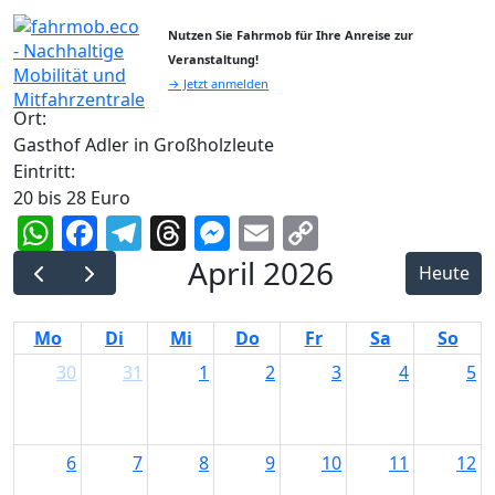
Nutzen Sie Fahrmob für Ihre Anreise zur
Veranstaltung!
→ Jetzt anmelden
Ort:
Gasthof Adler in Großholzleute
Eintritt:
20 bis 28 Euro
WhatsApp
Facebook
Telegram
Threads
Messenger
Email
Copy
Link
April 2026
Heute
Mo
Di
Mi
Do
Fr
Sa
So
30
31
1
2
3
4
5
6
7
8
9
10
11
12