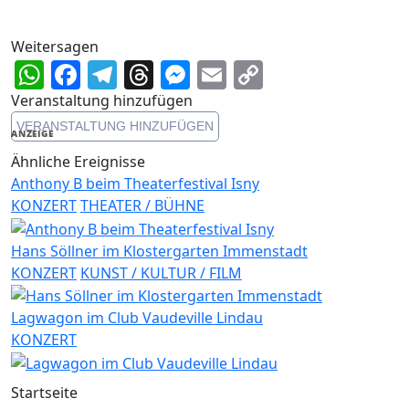
Weitersagen
WhatsApp
Facebook
Telegram
Threads
Messenger
Email
Copy
Link
Veranstaltung hinzufügen
VERANSTALTUNG HINZUFÜGEN
ANZEIGE
Ähnliche Ereignisse
Anthony B beim Theaterfestival Isny
KONZERT
THEATER / BÜHNE
Hans Söllner im Klostergarten Immenstadt
KONZERT
KUNST / KULTUR / FILM
Lagwagon im Club Vaudeville Lindau
KONZERT
Startseite