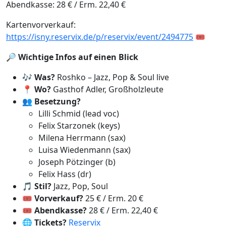
Abendkasse: 28 € / Erm. 22,40 €
Kartenvorverkauf:
https://isny.reservix.de/p/reservix/event/2494775
🎟️
🔎
Wichtige Infos auf einen Blick
🎶
Was?
Roshko – Jazz, Pop & Soul live
📍
Wo?
Gasthof Adler, Großholzleute
👥
Besetzung?
Lilli Schmid (lead voc)
Felix Starzonek (keys)
Milena Herrmann (sax)
Luisa Wiedenmann (sax)
Joseph Pötzinger (b)
Felix Hass (dr)
🎵
Stil?
Jazz, Pop, Soul
🎟️
Vorverkauf?
25 € / Erm. 20 €
🎟️
Abendkasse?
28 € / Erm. 22,40 €
🌐
Tickets?
Reservix